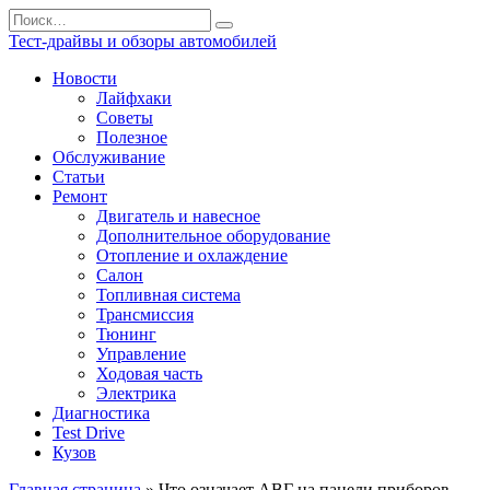
Перейти
Search
к
for:
Тест-драйвы и обзоры автомобилей
содержанию
Новости
Лайфхаки
Советы
Полезное
Обслуживание
Статьи
Ремонт
Двигатель и навесное
Дополнительное оборудование
Отопление и охлаждение
Салон
Топливная система
Трансмиссия
Тюнинг
Управление
Ходовая часть
Электрика
Диагностика
Test Drive
Кузов
Главная страница
»
Что означает АВГ на панели приборов