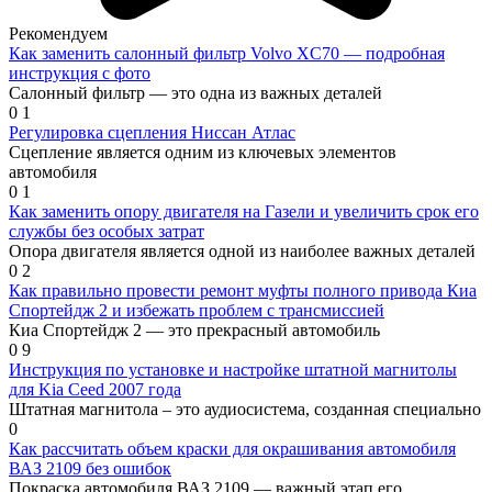
Рекомендуем
Как заменить салонный фильтр Volvo XC70 — подробная
инструкция с фото
Салонный фильтр — это одна из важных деталей
0
1
Регулировка сцепления Ниссан Атлас
Сцепление является одним из ключевых элементов
автомобиля
0
1
Как заменить опору двигателя на Газели и увеличить срок его
службы без особых затрат
Опора двигателя является одной из наиболее важных деталей
0
2
Как правильно провести ремонт муфты полного привода Киа
Спортейдж 2 и избежать проблем с трансмиссией
Киа Спортейдж 2 — это прекрасный автомобиль
0
9
Инструкция по установке и настройке штатной магнитолы
для Kia Ceed 2007 года
Штатная магнитола – это аудиосистема, созданная специально
0
Как рассчитать объем краски для окрашивания автомобиля
ВАЗ 2109 без ошибок
Покраска автомобиля ВАЗ 2109 — важный этап его