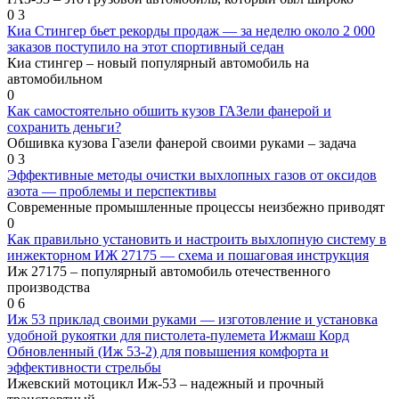
0
3
Киа Стингер бьет рекорды продаж — за неделю около 2 000
заказов поступило на этот спортивный седан
Киа стингер – новый популярный автомобиль на
автомобильном
0
Как самостоятельно обшить кузов ГАЗели фанерой и
сохранить деньги?
Обшивка кузова Газели фанерой своими руками – задача
0
3
Эффективные методы очистки выхлопных газов от оксидов
азота — проблемы и перспективы
Современные промышленные процессы неизбежно приводят
0
Как правильно установить и настроить выхлопную систему в
инжекторном ИЖ 27175 — схема и пошаговая инструкция
Иж 27175 – популярный автомобиль отечественного
производства
0
6
Иж 53 приклад своими руками — изготовление и установка
удобной рукоятки для пистолета-пулемета Ижмаш Корд
Обновленный (Иж 53-2) для повышения комфорта и
эффективности стрельбы
Ижевский мотоцикл Иж-53 – надежный и прочный