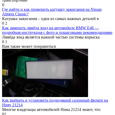
транспортный
0
Где найти и как проверить катушку зажигания на Nissan
Almera Classic?
Катушка зажигания – одна из самых важных деталей в
0
2
Как заменить лямбда зонд на автомобиле BMW E46 —
подробная инструкция с фото и пошаговыми рекомендациями
Лямбда зонд является важной частью системы впрыска
0
1
Вам также может понравиться
Как выбрать и установить подходящий салонный фильтр на
Ниву 21214
Многие владельцы автомобилей Нива 21214 знают, что
0
2