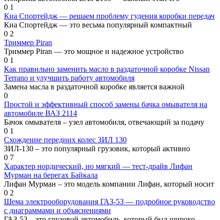
0
1
Киа Спортейдж — решаем проблему гудения коробки передач
Киа Спортейдж — это весьма популярный компактный
0
2
Триммер Piran
Триммер Piran — это мощное и надежное устройство
0
1
Как правильно заменить масло в раздаточной коробке Nissan
Terrano и улучшить работу автомобиля
Замена масла в раздаточной коробке является важной
0
Простой и эффективный способ замены бачка омывателя на
автомобиле ВАЗ 2114
Бачок омывателя – узел автомобиля, отвечающий за подачу
0
1
Схождение передних колес ЗИЛ 130
ЗИЛ-130 – это популярный грузовик, который активно
0
7
Характер нордический, но мягкий — тест-драйв Лифан
Мурман на берегах Байкала
Лифан Мурман – это модель компании Лифан, который носит
0
2
Шема электрооборудования ГАЗ-53 — подробное руководство
с диаграммами и объяснениями
ГАЗ-53 – это грузовой автомобиль, который был широко