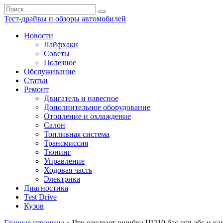
Перейти
Search
к
for:
Тест-драйвы и обзоры автомобилей
содержанию
Новости
Лайфхаки
Советы
Полезное
Обслуживание
Статьи
Ремонт
Двигатель и навесное
Дополнительное оборудование
Отопление и охлаждение
Салон
Топливная система
Трансмиссия
Тюнинг
Управление
Ходовая часть
Электрика
Диагностика
Test Drive
Кузов
Главная страница
»
Что означает ошибкa Щ210 бас есп абс и ка