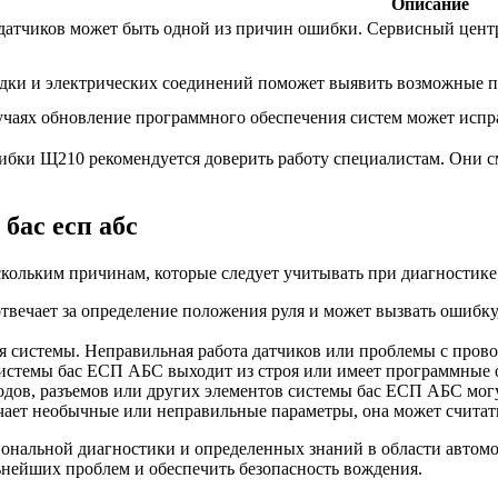
Описание
датчиков может быть одной из причин ошибки. Сервисный центр
дки и электрических соединений поможет выявить возможные п
учаях обновление программного обеспечения систем может исп
шибки Щ210 рекомендуется доверить работу специалистам. Они 
ас есп абс
ольким причинам, которые следует учитывать при диагностике
отвечает за определение положения руля и может вызвать ошибк
 системы. Неправильная работа датчиков или проблемы с пров
системы бас ЕСП АБС выходит из строя или имеет программные
дов, разъемов или других элементов системы бас ЕСП АБС мог
ает необычные или неправильные параметры, она может считать
нальной диагностики и определенных знаний в области автомо
ьнейших проблем и обеспечить безопасность вождения.