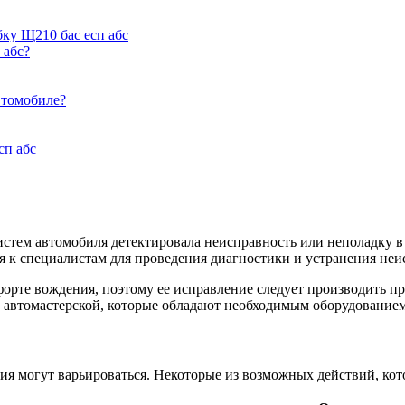
ку Щ210 бас есп абс
 абс?
втомобиле?
сп абс
 систем автомобиля детектировала неисправность или неполадку
я к специалистам для проведения диагностики и устранения неи
орте вождения, поэтому ее исправление следует производить п
 автомастерской, которые обладают необходимым оборудованием 
я могут варьироваться. Некоторые из возможных действий, кот