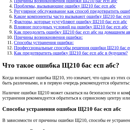
Причины возникновения ошибки Щ210 бас есп абс
Проблемы, вызывающие ошибку Щ210 бас есп абс
Регулярное обслуживание как способ предотвратить ошиб
Какие компоненты часто вызывают ошибку Щ210 бас есп
Факторы, которые усугубляют ошибку Щ210 бас есп абс
Влияние погодных условий на ошибку Щ210 бас есп абс
Как преодолеть ошибку Щ210 бас есп абс на домашнем а
Причины возникновения ошибки:
Способы устранения ошибки:
Профессиональные способы решения ошибки Щ210 бас е
Как предотвратить ошибку Щ210 бас есп абс в будущем?
Что такое ошибка Щ210 бас есп абс?
Когда возникает ошибка Щ210, это означает, что одна из этих
быть различными, и в первую очередь рекомендуется обратитьс
Наличие ошибки Щ210 может сказаться на безопасности и комф
устранения рекомендуется обратиться к сервисному центру или
Способы устранения ошибки Щ210 бас есп абс
В зависимости от причины ошибки Щ210, способы ее устранени