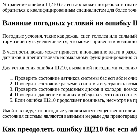
Устранение ошибки Щ210 бас есп абс может потребовать тщат
обратиться к квалифицированным специалистам для более точ
Влияние погодных условий на ошибку Щ
Погодные условия, такие как дождь, снег, гололед или сильны
тормозной путь увеличивается, что может привести к возник
В частности, дождь может привести к попаданию влаги в разъем
датчиков и препятствовать нормальному функционированию сис
Для устранения ошибки Щ210, вызванной погодными условиям
Проверить состояние датчиков системы бас есп абс и очис
Проверить состояние разъемов системы и устранить воз
Проверить состояние тормозных дисков и колодок, возмо
Проверить давление в шинах и убедиться, что оно соотв
Если ошибка Щ210 продолжает возникать, несмотря на п
Имейте в виду, что погодные условия могут существенно влият
состояния системы являются важными мерами для предотвращ
Как преодолеть ошибку Щ210 бас есп а