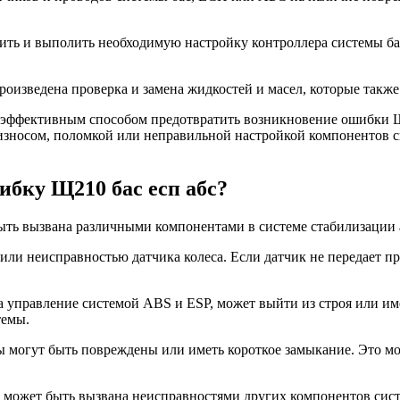
ить и выполить необходимую настройку контроллера системы ба
роизведена проверка и замена жидкостей и масел, которые также
я эффективным способом предотвратить возникновение ошибки Щ
 износом, поломкой или неправильной настройкой компонентов 
бку Щ210 бас есп абс?
ть вызвана различными компонентами в системе стабилизации а
и неисправностью датчика колеса. Если датчик не передает п
 управление системой ABS и ESP, может выйти из строя или им
темы.
ы могут быть повреждены или иметь короткое замыкание. Это м
ожет быть вызвана неисправностями других компонентов систе