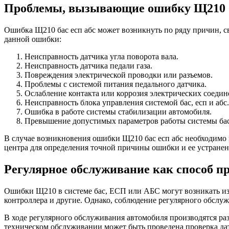
Проблемы, вызывающие ошибку Щ210 б
Ошибка Щ210 бас есп абс может возникнуть по ряду причин, св
данной ошибки:
Неисправность датчика угла поворота вала.
Неисправность датчика педали газа.
Повреждения электрической проводки или разъемов.
Проблемы с системой питания педального датчика.
Ослабление контакта или коррозия электрических соедин
Неисправность блока управления системой бас, есп и абс.
Ошибка в работе системы стабилизации автомобиля.
Превышение допустимых параметров работы системы бас,
В случае возникновения ошибки Щ210 бас есп абс необходимо п
центра для определения точной причины ошибки и ее устранен
Регулярное обслуживание как способ п
Ошибки Щ210 в системе бас, ЕСП или АБС могут возникать из-
контроллера и другие. Однако, соблюдение регулярного обслу
В ходе регулярного обслуживания автомобиля производятся р
техническом обслуживании может быть проведена проверка дат