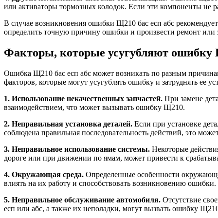
или активаторы тормозных колодок. Если эти компоненты не 
В случае возникновения ошибки Щ210 бас есп абс рекомендует
определить точную причину ошибки и произвести ремонт или 
Факторы, которые усугубляют ошибку Щ
Ошибка Щ210 бас есп абс может возникать по разным причинам
факторов, которые могут усугублять ошибку и затруднять ее ус
1. Использование некачественных запчастей.
При замене дета
взаимодействием, что может вызывать ошибку Щ210.
2. Неправильная установка деталей.
Если при установке дета
соблюдена правильная последовательность действий, это може
3. Неправильное использование системы.
Некоторые действия
дороге или при движении по ямам, может привести к срабаты
4. Окружающая среда.
Определенные особенности окружающей 
влиять на их работу и способствовать возникновению ошибки.
5. Неправильное обслуживание автомобиля.
Отсутствие свое
есп или абс, а также их неполадки, могут вызвать ошибку Щ21