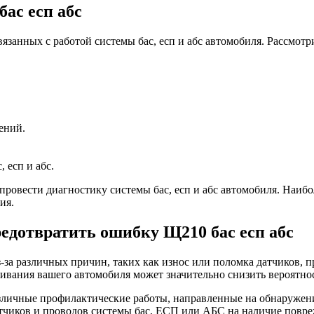
ас есп абс
язанных с работой системы бас, есп и абс автомобиля. Рассмот
ений.
 есп и абс.
ровести диагностику системы бас, есп и абс автомобиля. Наибо
ия.
редотвратить ошибку Щ210 бас есп абс
за различных причин, таких как износ или поломка датчиков, 
живания вашего автомобиля может значительно снизить вероятно
азличные профилактические работы, направленные на обнаружен
чиков и проводов системы бас, ЕСП или АБС на наличие повреж