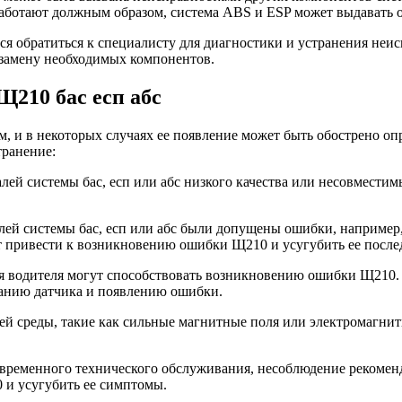
работают должным образом, система ABS и ESP может выдавать 
ся обратиться к специалисту для диагностики и устранения не
замену необходимых компонентов.
210 бас есп абс
, и в некоторых случаях ее появление может быть обострено о
транение:
лей системы бас, есп или абс низкого качества или несовмести
лей системы бас, есп или абс были допущены ошибки, например
т привести к возникновению ошибки Щ210 и усугубить ее после
 водителя могут способствовать возникновению ошибки Щ210. Н
ванию датчика и появлению ошибки.
среды, такие как сильные магнитные поля или электромагнитно
временного технического обслуживания, несоблюдение рекоменд
0 и усугубить ее симптомы.