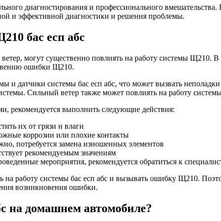
ельного диагностирования и профессионального вмешательства.
ной и эффективной диагностики и решения проблемы.
210 бас есп абс
й ветер, могут существенно повлиять на работу системы Щ210. 
новению ошибки Щ210.
ы и датчики системы бас есп абс, что может вызвать неполадки 
темы. Сильный ветер также может повлиять на работу системы,
и, рекомендуется выполнить следующие действия:
тить их от грязи и влаги
можные коррозии или плохие контакты
жно, потребуется замена изношенных элементов
етствует рекомендуемым значениям
роведенные мероприятия, рекомендуется обратиться к специалис
ь на работу системы бас есп абс и вызывать ошибку Щ210. Поэт
ения возникновения ошибки.
бс на домашнем автомобиле?