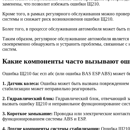
заменены, что позволит избежать ошибки Щ210.
Кроме того, в рамках регулярного обслуживания можно провер
системы и снижает риск возникновения ошибки Щ210.
Более того, в процессе обслуживания автомобиля может быть п
Таким образом, регулярное обслуживание автомобиля являетс
своевременно обнаружить и устранить проблемы, связанные с
систем.
Какие компоненты часто вызывают оши
Ошибка Щ210 бас есп абс (или ошибка BAS ESP ABS) может бы
1. Датчик колеса:
Ошибка может быть вызвана повреждением ил
стабилизации может неправильно реагировать.
2. Гидравлический блок:
Гидравлический блок, отвечающий за
вызвать ошибку Щ210 и неправильное функционирование сис
3. Короткое замыкание:
Проводка или электрические контакт
функционированием системы ABS и ESP.
4. Другие компоненты системы стабилизации:
Ошибка Щ210 м