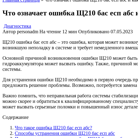
Что означает ошибкa Щ210 бас есп абс 
Диагностика
Автор
personadm
На чтение
12 мин
Опубликовано
07.05.2023
Щ210 ошибка бас есп абс – это ошибка, которая может возникн
возникшую неполадку в системе и требует немедленного вмеша
Основной причиной возникновения ошибки Щ210 может быть неи
гидроаккумулятора может вызвать ошибку. Также, причиной м
системы.
Для устранения ошибки Щ210 необходимо в первую очередь пр
предложить решение проблемы. Возможно, потребуется замена 
Важно помнить, что неправильная работа системы стабилизаци
можно скорее и обратиться к квалифицированному специалист
может вызвать серьезные поломки и повышенный износ детале
Содержание
Что такое ошибка Щ210 бас есп абс?
Способы устранения ошибки Щ210 бас есп абс