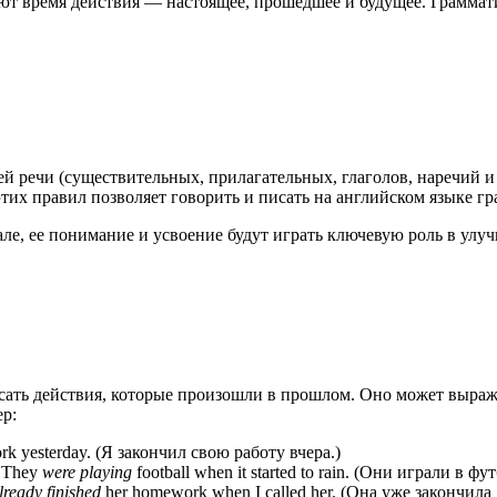
ают время действия — настоящее, прошедшее и будущее. Граммат
й речи (существительных, прилагательных, глаголов, наречий и 
этих правил позволяет говорить и писать на английском языке г
ле, ее понимание и усвоение будут играть ключевую роль в улуч
сать действия, которые произошли в прошлом. Оно может выраж
р:
k yesterday. (Я закончил свою работу вчера.)
: They
were playing
football when it started to rain. (Они играли в ф
lready finished
her homework when I called her. (Она уже закончила