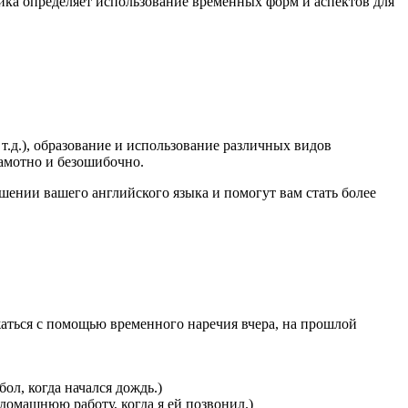
ика определяет использование временных форм и аспектов для
т.д.), образование и использование различных видов
рамотно и безошибочно.
шении вашего английского языка и помогут вам стать более
аться с помощью временного наречия вчера, на прошлой
утбол, когда начался дождь.)
 домашнюю работу, когда я ей позвонил.)