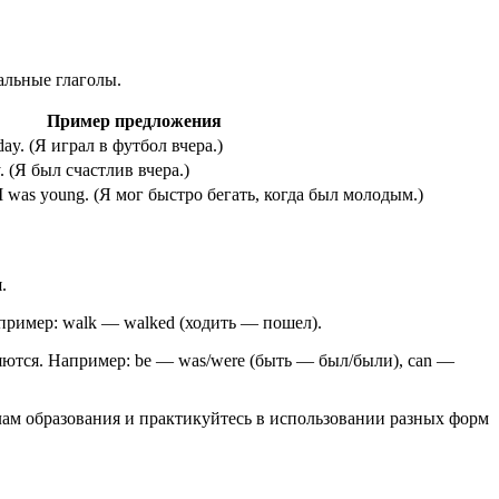
альные глаголы.
Пример предложения
rday. (Я играл в футбол вчера.)
y. (Я был счастлив вчера.)
n I was young. (Я мог быстро бегать, когда был молодым.)
.
пример: walk — walked (ходить — пошел).
тся. Например: be — was/were (быть — был/были), can —
лам образования и практикуйтесь в использовании разных форм