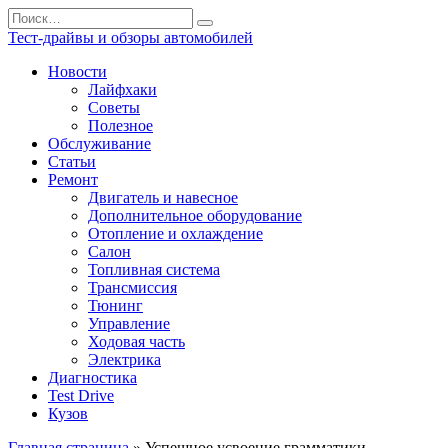
Перейти
Search
к
for:
Тест-драйвы и обзоры автомобилей
содержанию
Новости
Лайфхаки
Советы
Полезное
Обслуживание
Статьи
Ремонт
Двигатель и навесное
Дополнительное оборудование
Отопление и охлаждение
Салон
Топливная система
Трансмиссия
Тюнинг
Управление
Ходовая часть
Электрика
Диагностика
Test Drive
Кузов
Главная страница
»
Успешное усвоение грамматики