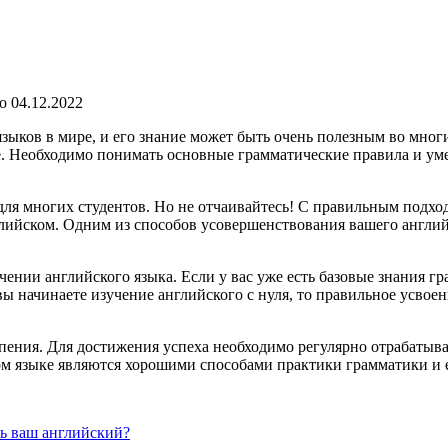
о
04.12.2022
зыков в мире, и его знание может быть очень полезным во мног
. Необходимо понимать основные грамматические правила и уме
для многих студентов. Но не отчаивайтесь! С правильным подх
лийском. Одним из способов усовершенствования вашего англий
чении английского языка. Если у вас уже есть базовые знания г
ы начинаете изучение английского с нуля, то правильное усвое
пения. Для достижения успеха необходимо регулярно отрабатыва
м языке являются хорошими способами практики грамматики и е
ь ваш английский?