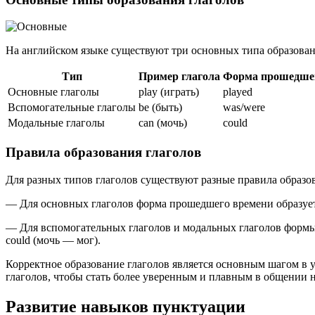
На английском языке существуют три основных типа образован
Тип
Пример глагола
Форма прошедше
Основные глаголы
play (играть)
played
Вспомогательные глаголы
be (быть)
was/were
Модальные глаголы
can (мочь)
could
Правила образования глаголов
Для разных типов глаголов существуют разные правила образ
— Для основных глаголов форма прошедшего времени образуетс
— Для вспомогательных глаголов и модальных глаголов формы
could (мочь — мог).
Корректное образование глаголов является основным шагом в 
глаголов, чтобы стать более уверенным и плавным в общении 
Развитие навыков пунктуации