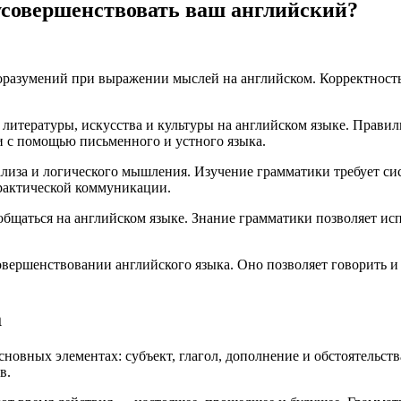
усовершенствовать ваш английский?
оразумений при выражении мыслей на английском. Корректность
 литературы, искусства и культуры на английском языке. Прави
и с помощью письменного и устного языка.
ализа и логического мышления. Изучение грамматики требует си
практической коммуникации.
общаться на английском языке. Знание грамматики позволяет ис
овершенствовании английского языка. Оно позволяет говорить и 
а
новных элементах: субъект, глагол, дополнение и обстоятельст
в.