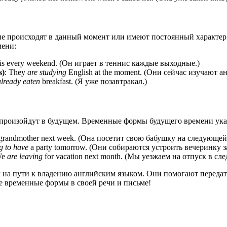
рые происходят в данный момент или имеют постоянный характе
мени:
is every weekend. (Он играет в теннис каждые выходные.)
s)
: They
are studying
English at the moment. (Они сейчас изучают а
lready eaten
breakfast. (Я уже позавтракал.)
е произойдут в будущем. Временные формы будущего времени ука
grandmother next week. (Она посетит свою бабушку на следующей
g to have
a party tomorrow. (Они собираются устроить вечеринку з
We
are leaving
for vacation next month. (Мы уезжаем на отпуск в сл
 на пути к владению английским языком. Они помогают переда
ые временные формы в своей речи и письме!