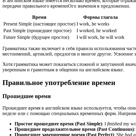
В английском языке имеется несколько времен, которые отраж
передачи правильного временнОго значения в предложении.
Время
Формы глагола
Present Simple (настоящее простое)
I work, he works
Past Simple (прошедшее простое)
I worked, he worked
Future Simple (будущее простое)
I will work, he will work
Грамматика также включает в себя правила использования часте
местоимений, артиклей, предлогов и многое другое. Усвоение 
Хотя грамматика может показаться сложной и запутанной внача
уверенным и грамотным в общении на английском языке.
Правильное употребление времен
Прошедшее время
Прошедшее время в английском языке используется, чтобы опи
неделе или с помощью специальных временных форм. Наприме
Простое прошедшее время (Past Simple)
: I
finished
my wor
Прошедшее продолжительное время (Past Continuous)
Прошедшее завершенное время (Past Perfect)
: She
had a