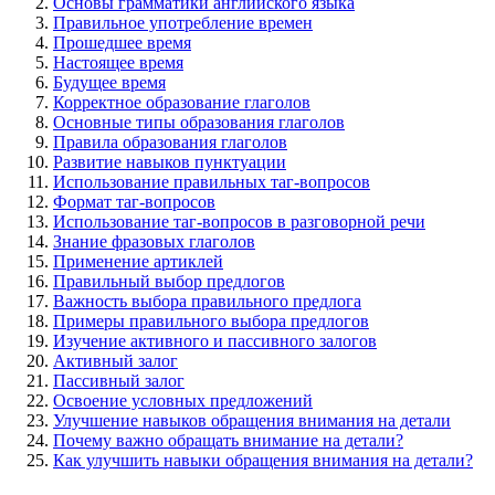
Основы грамматики английского языка
Правильное употребление времен
Прошедшее время
Настоящее время
Будущее время
Корректное образование глаголов
Основные типы образования глаголов
Правила образования глаголов
Развитие навыков пунктуации
Использование правильных таг-вопросов
Формат таг-вопросов
Использование таг-вопросов в разговорной речи
Знание фразовых глаголов
Применение артиклей
Правильный выбор предлогов
Важность выбора правильного предлога
Примеры правильного выбора предлогов
Изучение активного и пассивного залогов
Активный залог
Пассивный залог
Освоение условных предложений
Улучшение навыков обращения внимания на детали
Почему важно обращать внимание на детали?
Как улучшить навыки обращения внимания на детали?