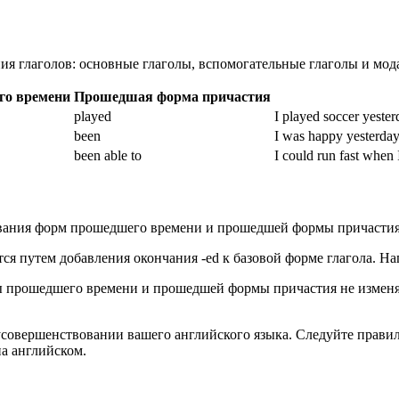
ия глаголов: основные глаголы, вспомогательные глаголы и мод
го времени
Прошедшая форма причастия
played
I played soccer yeste
been
I was happy yesterda
been able to
I could run fast whe
ования форм прошедшего времени и прошедшей формы причастия
я путем добавления окончания -ed к базовой форме глагола. На
 прошедшего времени и прошедшей формы причастия не изменяю
усовершенствовании вашего английского языка. Следуйте прави
на английском.