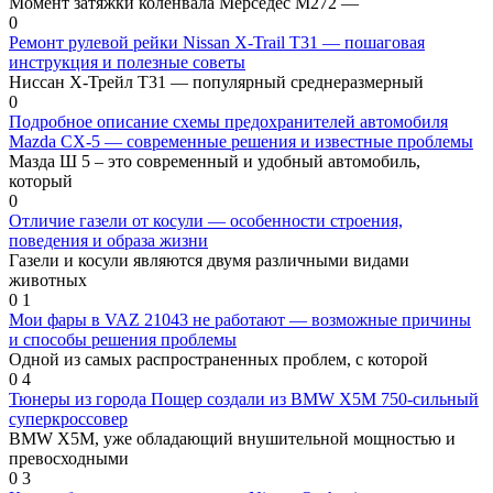
Момент затяжки коленвала Мерседес М272 —
0
Ремонт рулевой рейки Nissan X-Trail T31 — пошаговая
инструкция и полезные советы
Ниссан Х-Трейл Т31 — популярный среднеразмерный
0
Подробное описание схемы предохранителей автомобиля
Mazda CX-5 — современные решения и известные проблемы
Мазда Ш 5 – это современный и удобный автомобиль,
который
0
Отличие газели от косули — особенности строения,
поведения и образа жизни
Газели и косули являются двумя различными видами
животных
0
1
Мои фары в VAZ 21043 не работают — возможные причины
и способы решения проблемы
Одной из самых распространенных проблем, с которой
0
4
Тюнеры из города Пощер создали из BMW X5M 750-сильный
суперкроссовер
BMW X5M, уже обладающий внушительной мощностью и
превосходными
0
3