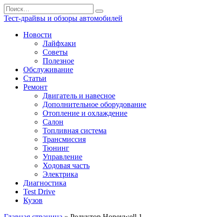
Перейти
Search
к
for:
Тест-драйвы и обзоры автомобилей
содержанию
Новости
Лайфхаки
Советы
Полезное
Обслуживание
Статьи
Ремонт
Двигатель и навесное
Дополнительное оборудование
Отопление и охлаждение
Салон
Топливная система
Трансмиссия
Тюнинг
Управление
Ходовая часть
Электрика
Диагностика
Test Drive
Кузов
Главная страница
»
Редуктор Honeywell 1