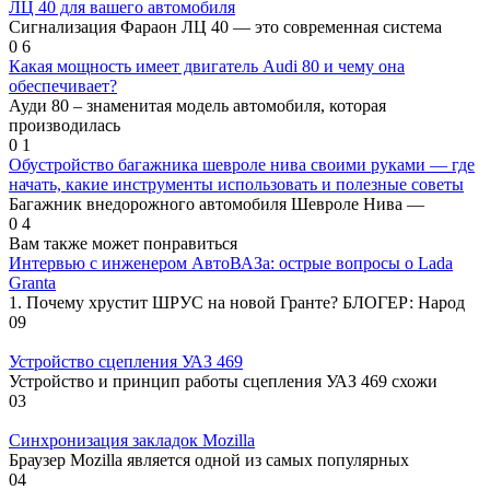
ЛЦ 40 для вашего автомобиля
Сигнализация Фараон ЛЦ 40 — это современная система
0
6
Какая мощность имеет двигатель Audi 80 и чему она
обеспечивает?
Ауди 80 – знаменитая модель автомобиля, которая
производилась
0
1
Обустройство багажника шевроле нива своими руками — где
начать, какие инструменты использовать и полезные советы
Багажник внедорожного автомобиля Шевроле Нива —
0
4
Вам также может понравиться
Интервью с инженером АвтоВАЗа: острые вопросы о Lada
Granta
1. Почему хрустит ШРУС на новой Гранте? БЛОГЕР: Народ
0
9
Устройство сцепления УАЗ 469
Устройство и принцип работы сцепления УАЗ 469 схожи
0
3
Синхронизация закладок Mozilla
Браузер Mozilla является одной из самых популярных
0
4