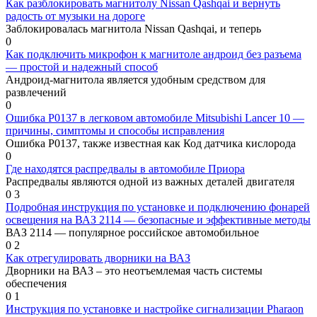
Как разблокировать магнитолу Nissan Qashqai и вернуть
радость от музыки на дороге
Заблокировалась магнитола Nissan Qashqai, и теперь
0
Как подключить микрофон к магнитоле андроид без разъема
— простой и надежный способ
Андроид-магнитола является удобным средством для
развлечений
0
Ошибка P0137 в легковом автомобиле Mitsubishi Lancer 10 —
причины, симптомы и способы исправления
Ошибка Р0137, также известная как Код датчика кислорода
0
Где находятся распредвалы в автомобиле Приора
Распредвалы являются одной из важных деталей двигателя
0
3
Подробная инструкция по установке и подключению фонарей
освещения на ВАЗ 2114 — безопасные и эффективные методы
ВАЗ 2114 — популярное российское автомобильное
0
2
Как отрегулировать дворники на ВАЗ
Дворники на ВАЗ – это неотъемлемая часть системы
обеспечения
0
1
Инструкция по установке и настройке сигнализации Pharaon