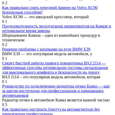
0
2
Как правильно снять передний бампер на Volvo XC90
безопасным способом?
Volvo XC90 — это шведский кроссовер, который
0
1
Продолжительность эксплуатации шприцевателя на Камазе и
оптимальное время замены
Шприцевание Камаза – одна из важнейших процедур в
техническом
0
2
Решение проблемы с кнопками на руле BMW E39
BMW Е39 — это популярная модель автомобиля, у
0
1
Секрет быстрой работы правого поворотника ВАЗ 2114 —
эффективные способы оптимизации системы сигнализации
для максимального комфорта и безопасности на дороге
ВАЗ 2114 – это популярная модель автомобиля, которая
0
1
Руководство по подключению радиатора печки Камаз — шаг
за шагом инструкция для профессионалов и начинающих
автомехаников
Радиатор печки в автомобиле Камаз является важной частью
0
5
Как правильно настроить блютуз на автомагнитоле без
привлечения профессионала