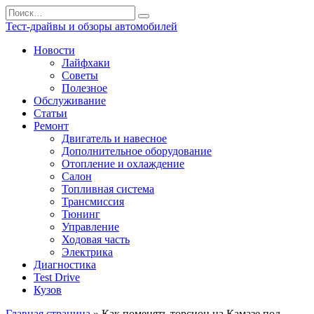
Перейти
Search
к
for:
Тест-драйвы и обзоры автомобилей
содержанию
Новости
Лайфхаки
Советы
Полезное
Обслуживание
Статьи
Ремонт
Двигатель и навесное
Дополнительное оборудование
Отопление и охлаждение
Салон
Топливная система
Трансмиссия
Тюнинг
Управление
Ходовая часть
Электрика
Диагностика
Test Drive
Кузов
Главная страница
»
Как поменять торсион на Камазе под