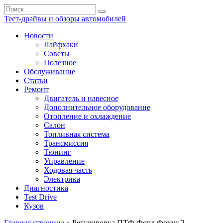
Перейти
Search
к
for:
Тест-драйвы и обзоры автомобилей
содержанию
Новости
Лайфхаки
Советы
Полезное
Обслуживание
Статьи
Ремонт
Двигатель и навесное
Дополнительное оборудование
Отопление и охлаждение
Салон
Топливная система
Трансмиссия
Тюнинг
Управление
Ходовая часть
Электрика
Диагностика
Test Drive
Кузов
Главная страница
»
Регулировка ПТФ Форд Фокус 2