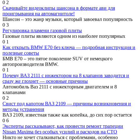
0
2
Скачивайте видеоклипы шансона в формате ави для
проигрывания на автомагнитоле!
Шансон – это жанр музыки, который завоевал популярность
0
3
Регулировка пламени газовой плиты
Газовые плиты являются одним из наиболее популярных
0
1
Как открыть BMW E70 без ключа — подробная инструкция и
полезные советы
БМВ Е70 – это пятое поколение SUV от немецкого
автопроизводителя BMW.
0
1
Почему ВАЗ 2111 с инжектором на 8 клапанов заводится и
сразу же глохнет — основные причины
Автомобиль Ваз 2111 с инжекторным двигателем и 8
клапанами
0
2
Свист под капотом ВАЗ 2109 — причины возникновения и
методы устранения
ВАЗ 2109, известная также как копейка, до сих пор остается
0
6
Эксперты рассказывают, как провести ремонт трапеции
Nissan Maxima без особых усилий и расходов на СТО
Никто не хочет сталкиваться с проблемами, особенно