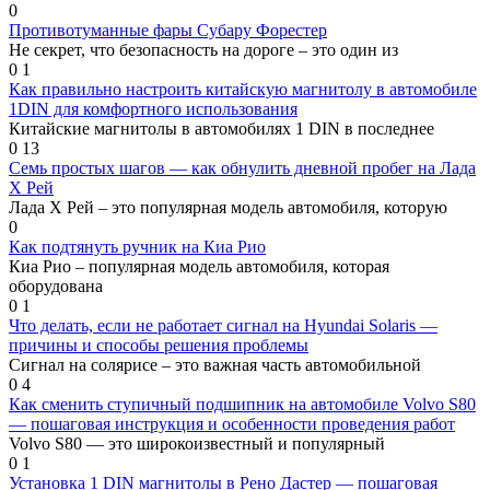
0
Противотуманные фары Субару Форестер
Не секрет, что безопасность на дороге – это один из
0
1
Как правильно настроить китайскую магнитолу в автомобиле
1DIN для комфортного использования
Китайские магнитолы в автомобилях 1 DIN в последнее
0
13
Семь простых шагов — как обнулить дневной пробег на Лада
Х Рей
Лада Х Рей – это популярная модель автомобиля, которую
0
Как подтянуть ручник на Киа Рио
Киа Рио – популярная модель автомобиля, которая
оборудована
0
1
Что делать, если не работает сигнал на Hyundai Solaris —
причины и способы решения проблемы
Сигнал на солярисе – это важная часть автомобильной
0
4
Как сменить ступичный подшипник на автомобиле Volvo S80
— пошаговая инструкция и особенности проведения работ
Volvo S80 — это широкоизвестный и популярный
0
1
Установка 1 DIN магнитолы в Рено Дастер — пошаговая