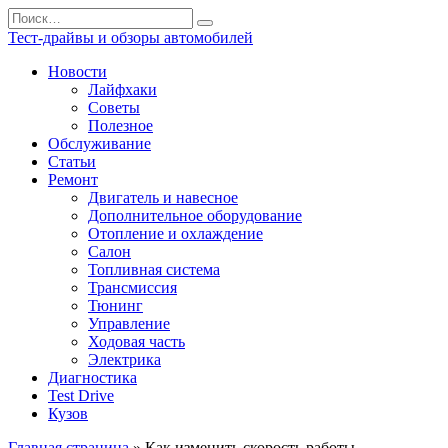
Перейти
Search
к
for:
Тест-драйвы и обзоры автомобилей
содержанию
Новости
Лайфхаки
Советы
Полезное
Обслуживание
Статьи
Ремонт
Двигатель и навесное
Дополнительное оборудование
Отопление и охлаждение
Салон
Топливная система
Трансмиссия
Тюнинг
Управление
Ходовая часть
Электрика
Диагностика
Test Drive
Кузов
Главная страница
»
Как изменить скорость работы