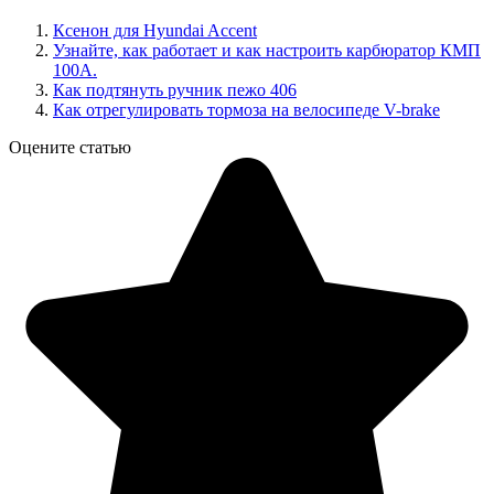
Ксенон для Hyundai Accent
Узнайте, как работает и как настроить карбюратор КМП
100А.
Как подтянуть ручник пежо 406
Как отрегулировать тормоза на велосипеде V-brake
Оцените статью