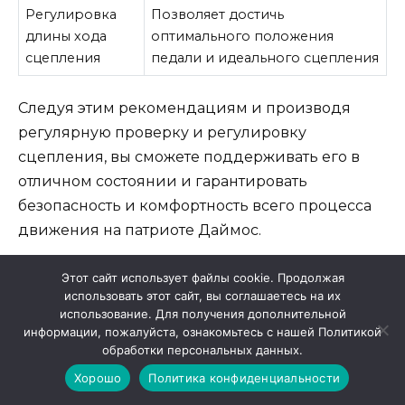
Регулировка
Позволяет достичь
длины хода
оптимального положения
сцепления
педали и идеального сцепления
Следуя этим рекомендациям и производя
регулярную проверку и регулировку
сцепления, вы сможете поддерживать его в
отличном состоянии и гарантировать
безопасность и комфортность всего процесса
движения на патриоте Даймос.
Этот сайт использует файлы cookie. Продолжая
Часто задаваемые вопросы о
использовать этот сайт, вы соглашаетесь на их
использование. Для получения дополнительной
регулировке сцепления
информации, пожалуйста, ознакомьтесь с нашей Политикой
обработки персональных данных.
1. Как часто нужно регулировать сцепление
Хорошо
Политика конфиденциальности
на патриоте Даймос?