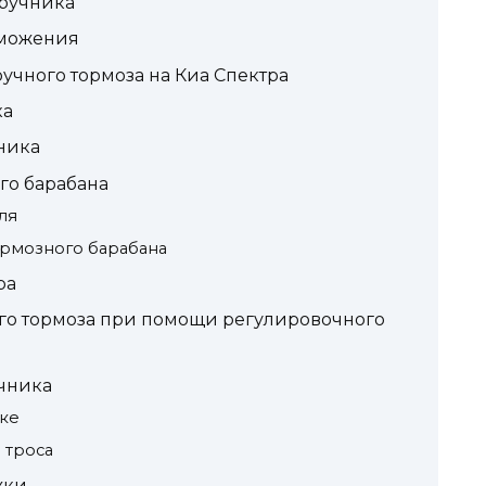
ручника
рможения
учного тормоза на Киа Спектра
ка
ника
го барабана
ля
ормозного барабана
ра
го тормоза при помощи регулировочного
учника
йке
 троса
жки