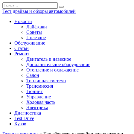
Перейти
Search
к
for:
Тест-драйвы и обзоры автомобилей
содержанию
Новости
Лайфхаки
Советы
Полезное
Обслуживание
Статьи
Ремонт
Двигатель и навесное
Дополнительное оборудование
Отопление и охлаждение
Салон
Топливная система
Трансмиссия
Тюнинг
Управление
Ходовая часть
Электрика
Диагностика
Test Drive
Кузов
Главная страница
»
Как сбросить настройки сигнализации