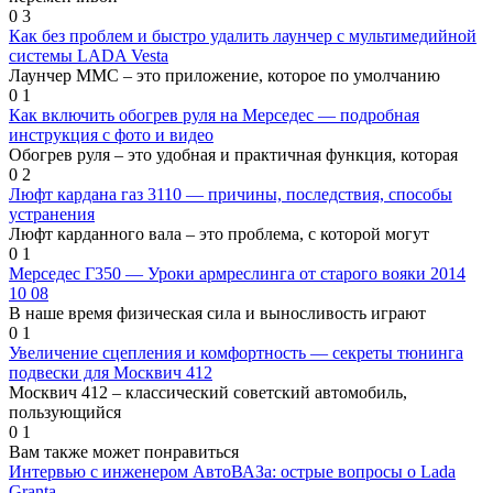
0
3
Как без проблем и быстро удалить лаунчер с мультимедийной
системы LADA Vesta
Лаунчер ММС – это приложение, которое по умолчанию
0
1
Как включить обогрев руля на Мерседес — подробная
инструкция с фото и видео
Обогрев руля – это удобная и практичная функция, которая
0
2
Люфт кардана газ 3110 — причины, последствия, способы
устранения
Люфт карданного вала – это проблема, с которой могут
0
1
Мерседес Г350 — Уроки армреслинга от старого вояки 2014
10 08
В наше время физическая сила и выносливость играют
0
1
Увеличение сцепления и комфортность — секреты тюнинга
подвески для Москвич 412
Москвич 412 – классический советский автомобиль,
пользующийся
0
1
Вам также может понравиться
Интервью с инженером АвтоВАЗа: острые вопросы о Lada
Granta