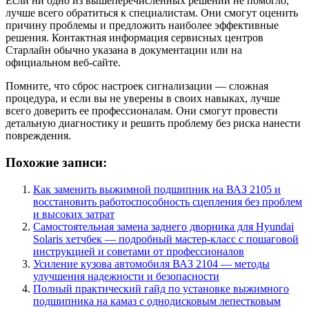
Если ни одно из вышеперечисленных решений не помогло,
лучше всего обратиться к специалистам. Они смогут оценить
причину проблемы и предложить наиболее эффективные
решения. Контактная информация сервисных центров
Старлайн обычно указана в документации или на
официальном веб-сайте.
Помните, что сброс настроек сигнализации — сложная
процедура, и если вы не уверены в своих навыках, лучше
всего доверить ее профессионалам. Они смогут провести
детальную диагностику и решить проблему без риска нанести
повреждения.
Похожие записи:
Как заменить выжимной подшипник на ВАЗ 2105 и
восстановить работоспособность сцепления без проблем
и высоких затрат
Самостоятельная замена заднего дворника для Hyundai
Solaris хетчбек — подробный мастер-класс с пошаговой
инструкцией и советами от профессионалов
Усиление кузова автомобиля ВАЗ 2104 — методы
улучшения надежности и безопасности
Полный практический гайд по установке выжимного
подшипника на камаз с однодисковым лепестковым