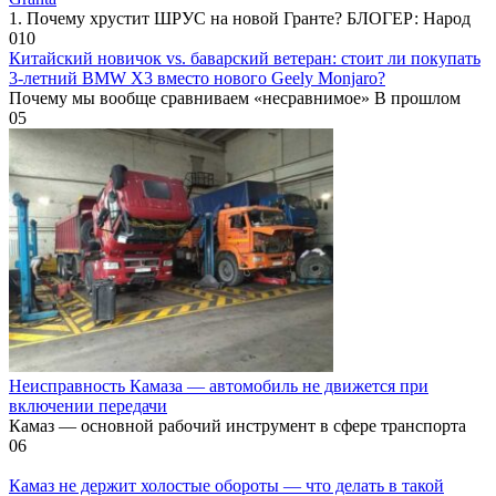
1. Почему хрустит ШРУС на новой Гранте? БЛОГЕР: Народ
0
10
Китайский новичок vs. баварский ветеран: стоит ли покупать
3-летний BMW X3 вместо нового Geely Monjaro?
Почему мы вообще сравниваем «несравнимое» В прошлом
0
5
Неисправность Камаза — автомобиль не движется при
включении передачи
Камаз — основной рабочий инструмент в сфере транспорта
0
6
Камаз не держит холостые обороты — что делать в такой