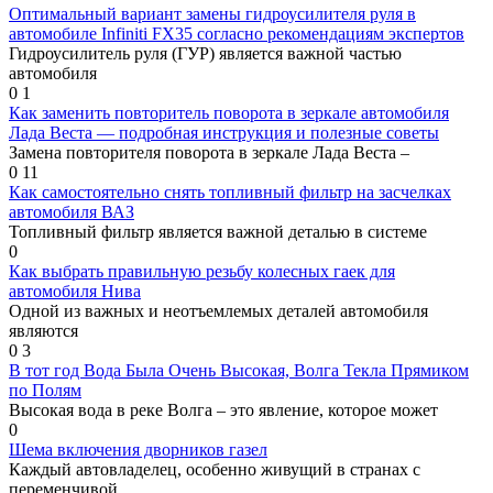
Оптимальный вариант замены гидроусилителя руля в
автомобиле Infiniti FX35 согласно рекомендациям экспертов
Гидроусилитель руля (ГУР) является важной частью
автомобиля
0
1
Как заменить повторитель поворота в зеркале автомобиля
Лада Веста — подробная инструкция и полезные советы
Замена повторителя поворота в зеркале Лада Веста –
0
11
Как самостоятельно снять топливный фильтр на засчелках
автомобиля ВАЗ
Топливный фильтр является важной деталью в системе
0
Как выбрать правильную резьбу колесных гаек для
автомобиля Нива
Одной из важных и неотъемлемых деталей автомобиля
являются
0
3
В тот год Вода Была Очень Высокая, Волга Текла Прямиком
по Полям
Высокая вода в реке Волга – это явление, которое может
0
Шема включения дворников газел
Каждый автовладелец, особенно живущий в странах с
переменчивой