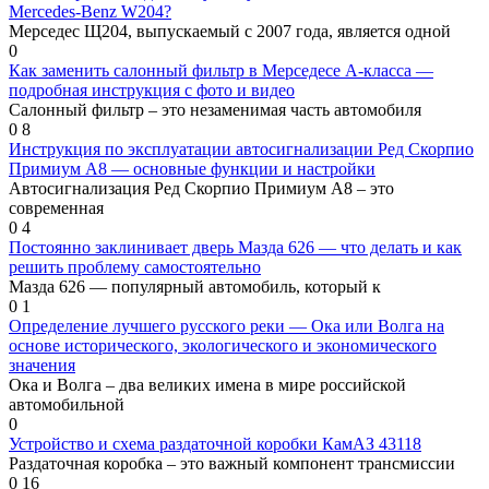
Mercedes-Benz W204?
Мерседес Щ204, выпускаемый с 2007 года, является одной
0
Как заменить салонный фильтр в Мерседесе А-класса —
подробная инструкция с фото и видео
Салонный фильтр – это незаменимая часть автомобиля
0
8
Инструкция по эксплуатации автосигнализации Ред Скорпио
Примиум А8 — основные функции и настройки
Автосигнализация Ред Скорпио Примиум А8 – это
современная
0
4
Постоянно заклинивает дверь Мазда 626 — что делать и как
решить проблему самостоятельно
Мазда 626 — популярный автомобиль, который к
0
1
Определение лучшего русского реки — Ока или Волга на
основе исторического, экологического и экономического
значения
Ока и Волга – два великих имена в мире российской
автомобильной
0
Устройство и схема раздаточной коробки КамАЗ 43118
Раздаточная коробка – это важный компонент трансмиссии
0
16