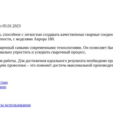
о
05.01.2023
 способное с легкостью создавать качественные сварные соедин
тности, с моделями Аврора 180.
ащенный самыми современными технологиями. Он позволяет быс
мально упростить и ускорить сварочный процесс.
м работы. Для достижения идеального результата необходимо пр
дачи проволоки – это поможет достичь максимальной производите
остью
ению
сы использования