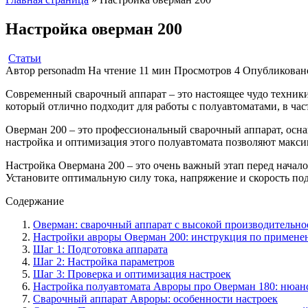
Настройка оверман 200
Статьи
Автор
personadm
На чтение
11 мин
Просмотров
4
Опубликован
Современный сварочный аппарат – это настоящее чудо техники,
который отлично подходит для работы с полуавтоматами, в час
Оверман 200 – это профессиональный сварочный аппарат, осн
настройка и оптимизация этого полуавтомата позволяют макси
Настройка Овермана 200 – это очень важный этап перед начало
Установите оптимальную силу тока, напряжение и скорость по
Содержание
Оверман: сварочный аппарат с высокой производительн
Настройки авроры Оверман 200: инструкция по примен
Шаг 1: Подготовка аппарата
Шаг 2: Настройка параметров
Шаг 3: Проверка и оптимизация настроек
Настройка полуавтомата Авроры про Оверман 180: нюан
Сварочный аппарат Авроры: особенности настроек