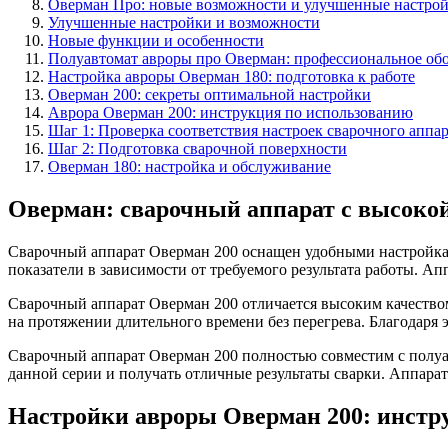
Оверман Про: новые возможности и улучшенные настро
Улучшенные настройки и возможности
Новые функции и особенности
Полуавтомат авроры про Оверман: профессиональное обо
Настройка авроры Оверман 180: подготовка к работе
Оверман 200: секреты оптимальной настройки
Аврора Оверман 200: инструкция по использованию
Шаг 1: Проверка соответствия настроек сварочного аппар
Шаг 2: Подготовка сварочной поверхности
Оверман 180: настройка и обслуживание
Оверман: сварочный аппарат с высоко
Сварочный аппарат Оверман 200 оснащен удобными настройками
показатели в зависимости от требуемого результата работы. А
Сварочный аппарат Оверман 200 отличается высоким качество
на протяжении длительного времени без перегрева. Благодаря 
Сварочный аппарат Оверман 200 полностью совместим с полуав
данной серии и получать отличные результаты сварки. Аппарат
Настройки авроры Оверман 200: инстр