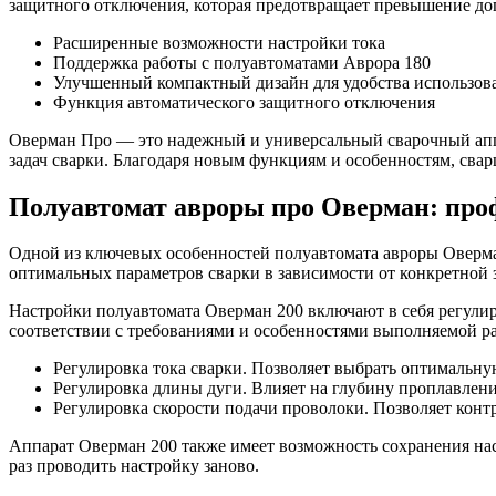
защитного отключения, которая предотвращает превышение доп
Расширенные возможности настройки тока
Поддержка работы с полуавтоматами Аврора 180
Улучшенный компактный дизайн для удобства использов
Функция автоматического защитного отключения
Оверман Про — это надежный и универсальный сварочный апп
задач сварки. Благодаря новым функциям и особенностям, сва
Полуавтомат авроры про Оверман: проф
Одной из ключевых особенностей полуавтомата авроры Оверман
оптимальных параметров сварки в зависимости от конкретной 
Настройки полуавтомата Оверман 200 включают в себя регулиро
соответствии с требованиями и особенностями выполняемой р
Регулировка тока сварки. Позволяет выбрать оптимальну
Регулировка длины дуги. Влияет на глубину проплавления
Регулировка скорости подачи проволоки. Позволяет конт
Аппарат Оверман 200 также имеет возможность сохранения на
раз проводить настройку заново.