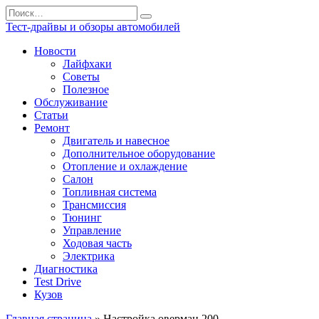
Перейти
Search
к
for:
Тест-драйвы и обзоры автомобилей
содержанию
Новости
Лайфхаки
Советы
Полезное
Обслуживание
Статьи
Ремонт
Двигатель и навесное
Дополнительное оборудование
Отопление и охлаждение
Салон
Топливная система
Трансмиссия
Тюнинг
Управление
Ходовая часть
Электрика
Диагностика
Test Drive
Кузов
Главная страница
»
Настройка оверман 200