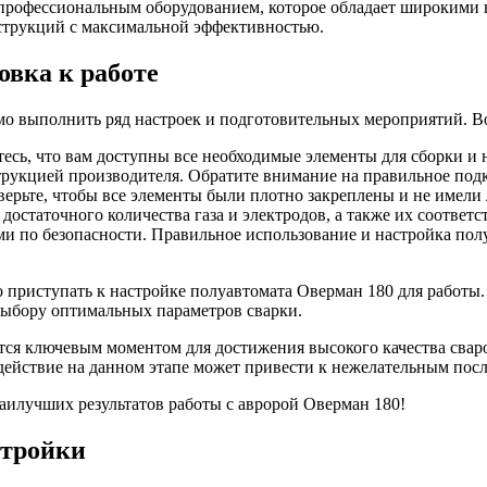
профессиональным оборудованием, которое обладает широкими в
струкций с максимальной эффективностью.
овка к работе
мо выполнить ряд настроек и подготовительных мероприятий. В
тесь, что вам доступны все необходимые элементы для сборки и
нструкцией производителя. Обратите внимание на правильное по
верьте, чтобы все элементы были плотно закреплены и не имели
достаточного количества газа и электродов, а также их соответ
ми по безопасности. Правильное использование и настройка пол
приступать к настройке полуавтомата Оверман 180 для работы.
выбору оптимальных параметров сварки.
тся ключевым моментом для достижения высокого качества сваро
действие на данном этапе может привести к нежелательным посл
аилучших результатов работы с авророй Оверман 180!
стройки