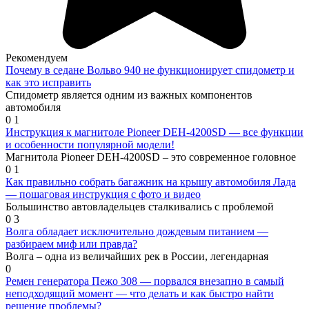
Рекомендуем
Почему в седане Вольво 940 не функционирует спидометр и
как это исправить
Спидометр является одним из важных компонентов
автомобиля
0
1
Инструкция к магнитоле Pioneer DEH-4200SD — все функции
и особенности популярной модели!
Магнитола Pioneer DEH-4200SD – это современное головное
0
1
Как правильно собрать багажник на крышу автомобиля Лада
— пошаговая инструкция с фото и видео
Большинство автовладельцев сталкивались с проблемой
0
3
Волга обладает исключительно дождевым питанием —
разбираем миф или правда?
Волга – одна из величайших рек в России, легендарная
0
Ремен генератора Пежо 308 — порвался внезапно в самый
неподходящий момент — что делать и как быстро найти
решение проблемы?