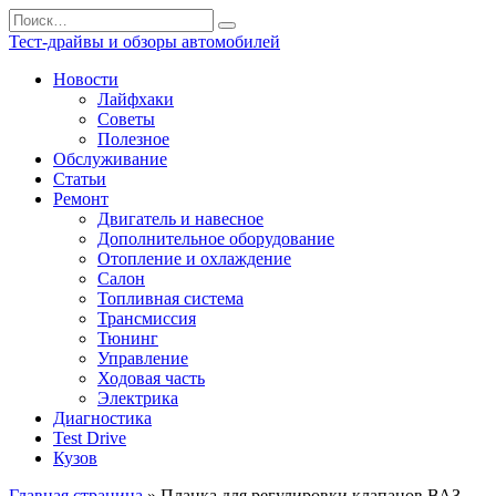
Перейти
Search
к
for:
Тест-драйвы и обзоры автомобилей
содержанию
Новости
Лайфхаки
Советы
Полезное
Обслуживание
Статьи
Ремонт
Двигатель и навесное
Дополнительное оборудование
Отопление и охлаждение
Салон
Топливная система
Трансмиссия
Тюнинг
Управление
Ходовая часть
Электрика
Диагностика
Test Drive
Кузов
Главная страница
»
Планка для регулировки клапанов ВАЗ