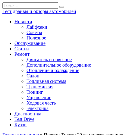
Перейти
Search
к
for:
Тест-драйвы и обзоры автомобилей
содержанию
Новости
Лайфхаки
Советы
Полезное
Обслуживание
Статьи
Ремонт
Двигатель и навесное
Дополнительное оборудование
Отопление и охлаждение
Салон
Топливная система
Трансмиссия
Тюнинг
Управление
Ходовая часть
Электрика
Диагностика
Test Drive
Кузов
Главная страница
»
Почему Тигуан 20 тси может глохнуть