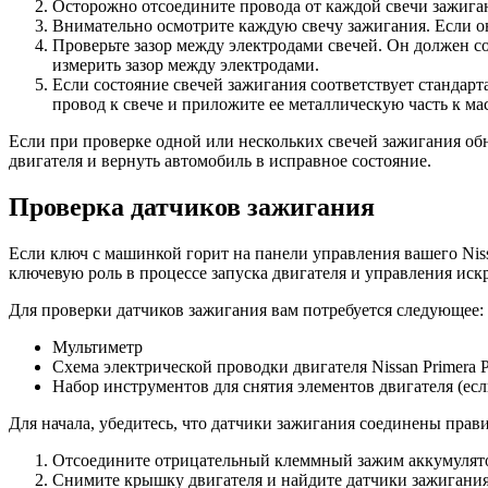
Осторожно отсоедините провода от каждой свечи зажиган
Внимательно осмотрите каждую свечу зажигания. Если он
Проверьте зазор между электродами свечей. Он должен с
измерить зазор между электродами.
Если состояние свечей зажигания соответствует стандар
провод к свече и приложите ее металлическую часть к мас
Если при проверке одной или нескольких свечей зажигания об
двигателя и вернуть автомобиль в исправное состояние.
Проверка датчиков зажигания
Если ключ с машинкой горит на панели управления вашего Niss
ключевую роль в процессе запуска двигателя и управления ис
Для проверки датчиков зажигания вам потребуется следующее:
Мультиметр
Схема электрической проводки двигателя Nissan Primera 
Набор инструментов для снятия элементов двигателя (ес
Для начала, убедитесь, что датчики зажигания соединены пра
Отсоедините отрицательный клеммный зажим аккумулято
Снимите крышку двигателя и найдите датчики зажигания