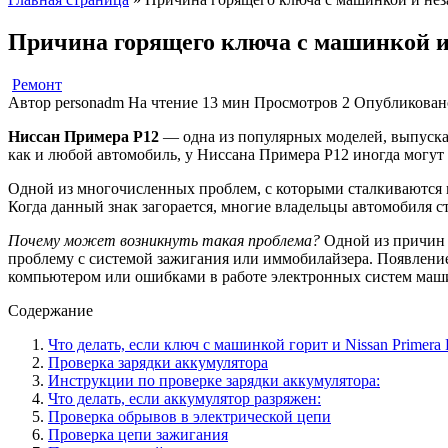
Причина горящего ключа с машинкой и 
Ремонт
Автор
personadm
На чтение
13 мин
Просмотров
2
Опубликован
Ниссан Примера Р12
— одна из популярных моделей, выпуска
как и любой автомобиль, у Ниссана Примера Р12 иногда могут
Одной из многочисленных проблем, с которыми сталкиваются 
Когда данный знак загорается, многие владельцы автомобиля 
Почему может возникнуть такая проблема?
Одной из причин 
проблему с системой зажигания или иммобилайзера. Появлени
компьютером или ошибками в работе электронных систем маш
Содержание
Что делать, если ключ с машинкой горит и Nissan Primera 
Проверка зарядки аккумулятора
Инструкции по проверке зарядки аккумулятора:
Что делать, если аккумулятор разряжен:
Проверка обрывов в электрической цепи
Проверка цепи зажигания