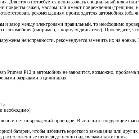
ия. Для этого потребуется использовать специальный ключ или
и покрыты сажей, маслом или имеют повреждения (трещины, непра
оответствовать рекомендациям производителя автомобиля (обычн
там и зазор между электродами правильный, то необходимо прове
се автомобиля (например, к корпусу двигателя). Проследите, чт
наружены неисправности, рекомендуется заменить их на новые.
an Primera P12 и автомобиль не заводится, возможно, проблема 
кровыми разрядами в цилиндрах.
P12
ли необходимо)
вильно и нет повреждений проводов. Выполните следующие шаги
рной батареи, чтобы избежать короткого замыкания или других
, расположенные непосредственно над свечами зажигания.