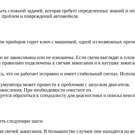
ть сложной задачей, которая требует определенных знаний и оп
х проблем и повреждений автомобиля.
анели приборов горит ключ с машинкой, одной из возможных при
ни не закоксованы или не изношены. Если свечи выглядят в плох
да правильно подключены к свечам зажигания и к катушке зажиг
ь, что он работает исправно и имеет стабильный сигнал. Исполь
кумулятора может привести к проблемам с запуском двигателя.
 окисления. При необходимости очистите их.
ется обратиться к специалисту для диагностики и поиска неис
ить следующие шаги:
я свечей зажигания. В большинстве случаев они находятся на в