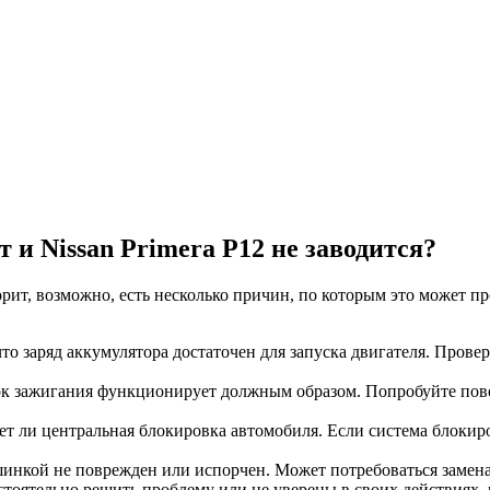
 и Nissan Primera P12 не заводится?
орит, возможно, есть несколько причин, по которым это может п
что заряд аккумулятора достаточен для запуска двигателя. Пров
ок зажигания функционирует должным образом. Попробуйте пове
ет ли центральная блокировка автомобиля. Если система блокир
шинкой не поврежден или испорчен. Может потребоваться замена
тоятельно решить проблему или не уверены в своих действиях,