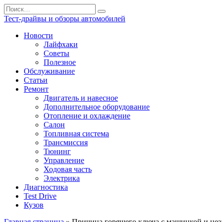
Перейти
Search
к
for:
Тест-драйвы и обзоры автомобилей
содержанию
Новости
Лайфхаки
Советы
Полезное
Обслуживание
Статьи
Ремонт
Двигатель и навесное
Дополнительное оборудование
Отопление и охлаждение
Салон
Топливная система
Трансмиссия
Тюнинг
Управление
Ходовая часть
Электрика
Диагностика
Test Drive
Кузов
Главная страница
»
Причина горящего ключа с машинкой и неза