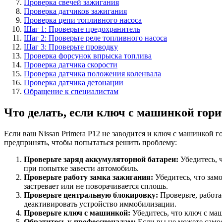
Проверка свечей зажигания
Проверка датчиков зажигания
Проверка цепи топливного насоса
Шаг 1: Проверьте предохранитель
Шаг 2: Проверьте реле топливного насоса
Шаг 3: Проверьте проводку
Проверка форсунок впрыска топлива
Проверка датчика скорости
Проверка датчика положения коленвала
Проверка датчика детонации
Обращение к специалистам
Что делать, если ключ с машинкой горит
Если ваш Nissan Primera P12 не заводится и ключ с машинкой г
предпринять, чтобы попытаться решить проблему:
Проверьте заряд аккумуляторной батареи:
Убедитесь, 
при попытке завести автомобиль.
Проверьте работу замка зажигания:
Убедитесь, что зам
застревает или не поворачивается сплошь.
Проверьте центральную блокировку:
Проверьте, работа
деактивировать устройство иммобилизации.
Проверьте ключ с машинкой:
Убедитесь, что ключ с ма
Обратитесь к профессионалам:
Если вы не можете самос