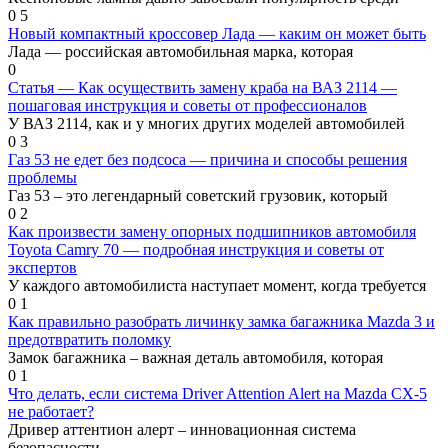
0
5
Новый компактный кроссовер Лада — каким он может быть
Лада — российская автомобильная марка, которая
0
Статья — Как осуществить замену краба на ВАЗ 2114 —
пошаговая инструкция и советы от профессионалов
У ВАЗ 2114, как и у многих других моделей автомобилей
0
3
Газ 53 не едет без подсоса — причина и способы решения
проблемы
Газ 53 – это легендарный советский грузовик, который
0
2
Как произвести замену опорных подшипников автомобиля
Toyota Camry 70 — подробная инструкция и советы от
экспертов
У каждого автомобилиста наступает момент, когда требуется
0
1
Как правильно разобрать личинку замка багажника Mazda 3 и
предотвратить поломку
Замок багажника – важная деталь автомобиля, которая
0
1
Что делать, если система Driver Attention Alert на Mazda CX-5
не работает?
Дривер аттентион алерт – инновационная система
безопасности