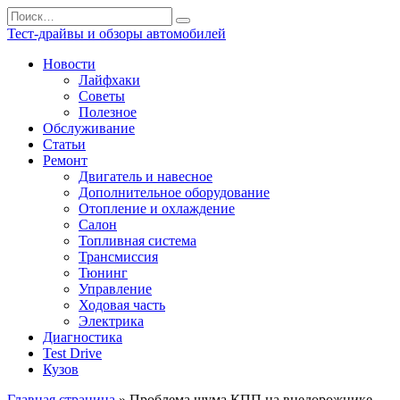
Перейти
Search
к
for:
Тест-драйвы и обзоры автомобилей
содержанию
Новости
Лайфхаки
Советы
Полезное
Обслуживание
Статьи
Ремонт
Двигатель и навесное
Дополнительное оборудование
Отопление и охлаждение
Салон
Топливная система
Трансмиссия
Тюнинг
Управление
Ходовая часть
Электрика
Диагностика
Test Drive
Кузов
Главная страница
»
Проблема шума КПП на внедорожнике