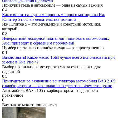
способы решения проблемы
Прикуриватель в автомобиле — одна из самых важных
0
4
Как изменится звук и мощность мощного мотоцикла Иж
Юпитер 5 после вмешательства тюнинга
Иж Юпитер 5 – это легендарный советский мотоцикл,
который
0
8
Невероятный номерной платы лигт ошибка в автомобилях
Audi приводит к серьезным проблемам!
Нумбер плате лигхт ошибка в ауди — распространенная
0
1
Важно знать! Какое масло Total лучше всего использовать при
замене в Киа Рио 4?
Выбор правильного моторного масла очень важен для
надежной
0
5
Принудителное включение вентилятора автомобиля ВАЗ 2105
с карбюратором — как правильно сделать и зачем это нужно
Автомобиль ВАЗ 2105 с карбюратором – надежное и
практичное
0
Вам также может понравиться