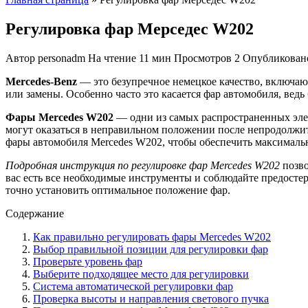
Регулировка фар Мерседес W202
Автор
personadm
На чтение
11 мин
Просмотров
2
Опубликован
Mercedes-Benz
— это безупречное немецкое качество, включающ
или замены. Особенно часто это касается фар автомобиля, ведь
Фары Mercedes W202
— одни из самых распространенных элем
могут оказаться в неправильном положении после непродолжит
фары автомобиля Mercedes W202, чтобы обеспечить максималь
Подробная инструкция по регулировке фар Mercedes W202
позво
вас есть все необходимые инструменты и соблюдайте предосте
точно установить оптимальное положение фар.
Содержание
Как правильно регулировать фары Mercedes W202
Выбор правильной позиции для регулировки фар
Проверьте уровень фар
Выберите подходящее место для регулировки
Система автоматической регулировки фар
Проверка высоты и направления светового пучка