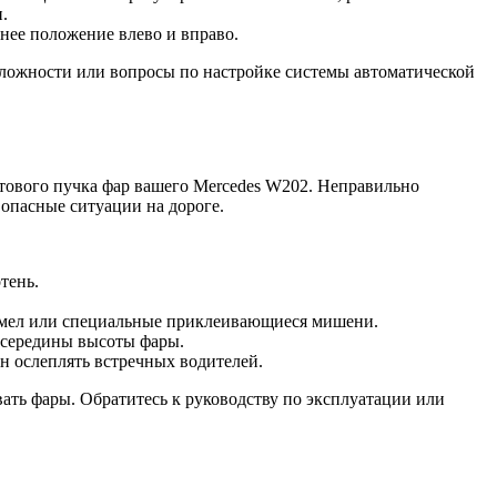
.
йнее положение влево и вправо.
ложности или вопросы по настройке системы автоматической
етового пучка фар вашего Mercedes W202. Неправильно
 опасные ситуации на дороге.
тень.
ть мел или специальные приклеивающиеся мишени.
е середины высоты фары.
ен ослеплять встречных водителей.
вать фары. Обратитесь к руководству по эксплуатации или