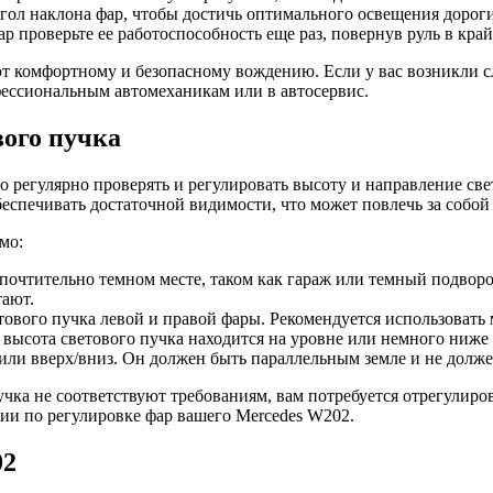
гол наклона фар, чтобы достичь оптимального освещения дороги
 проверьте ее работоспособность еще раз, повернув руль в кра
т комфортному и безопасному вождению. Если у вас возникли с
фессиональным автомеханикам или в автосервис.
ого пучка
о регулярно проверять и регулировать высоту и направление св
еспечивать достаточной видимости, что может повлечь за собой
мо:
почтительно темном месте, таком как гараж или темный подворо
тают.
етового пучка левой и правой фары. Рекомендуется использова
о высота светового пучка находится на уровне или немного ниж
 или вверх/вниз. Он должен быть параллельным земле и не долж
чка не соответствуют требованиям, вам потребуется отрегулиро
ции по регулировке фар вашего Mercedes W202.
02