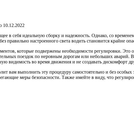
о
10.12.2022
ее в себя идеальную сборку и надежность. Однако, со временем
 без правильно настроенного света водить становится крайне опа
ентов, которые подвержены необходимости регулировки. Это об
ельных поездок по неровным дорогам или небольших аварий. В т
ную видимость во время движения и не создавать дискомфорт д
лит вам выполнить эту процедуру самостоятельно и без особых з
регающие меры безопасности. Также имейте в виду, что регули