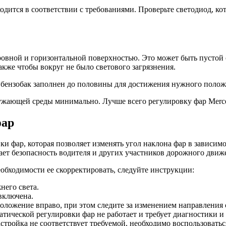
одится в соответствии с требованиями. Проверьте светодиод, кот
ровной и горизонтальной поверхностью. Это может быть пустой 
акже чтобы вокруг не было светового загрязнения.
и бензобак заполнен до половины для достижения нужного полож
кружающей среды минимально. Лучше всего регулировку фар Merc
фар
и фар, которая позволяет изменять угол наклона фар в зависимо
ет безопасность водителя и других участников дорожного движ
обходимости ее скорректировать, следуйте инструкции:
него света.
включена.
оложение вправо, при этом следите за изменением направления 
матической регулировки фар не работает и требует диагностики и
настройка не соответствует требуемой, необходимо воспользов