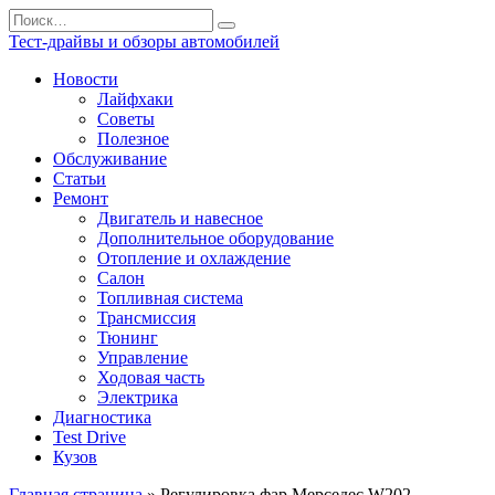
Перейти
Search
к
for:
Тест-драйвы и обзоры автомобилей
содержанию
Новости
Лайфхаки
Советы
Полезное
Обслуживание
Статьи
Ремонт
Двигатель и навесное
Дополнительное оборудование
Отопление и охлаждение
Салон
Топливная система
Трансмиссия
Тюнинг
Управление
Ходовая часть
Электрика
Диагностика
Test Drive
Кузов
Главная страница
»
Регулировка фар Мерседес W202