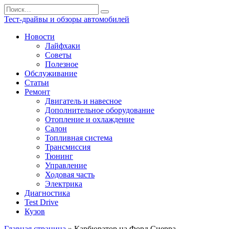
Перейти
Search
к
for:
Тест-драйвы и обзоры автомобилей
содержанию
Новости
Лайфхаки
Советы
Полезное
Обслуживание
Статьи
Ремонт
Двигатель и навесное
Дополнительное оборудование
Отопление и охлаждение
Салон
Топливная система
Трансмиссия
Тюнинг
Управление
Ходовая часть
Электрика
Диагностика
Test Drive
Кузов
Главная страница
»
Карбюратор на Форд Сиерра