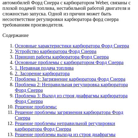
автомобилей Форд Сиерра с карбюратором Weber, связаны с
плохой подачей топлива, нестабильной работой двигателя и
сложностью запуска. Одной из причин может быть
несоответствие регулировки карбюратора форд сиерра
требованиям производителя.
Содержание
Основные характеристики карбюратора Форд Сиерра
Устройство карбюратора Форд Сиерра
Принцип работы карбюратора Форд Сиерра
Основные проблемы с карбюратором Форд Сиерра
1. Неравная подача топлива
2. Засорение карбюратора
Проблема 1: Загрязнение карбюратора Форд Сиерра
Проблема 2: Неправильная регулировка карбюратора
Форд Сиерра
Проблема 3: Выход из строя диафрагмы карбюратора
Форд Сиерра
Решение проблемы:
Решение проблемы загрязнения карбюратора Форд
Сиерра
Решение проблемы неправильной регулировки
карбюратора Форд Сиерра
Решение проблемы выхода из строя диафрагмы