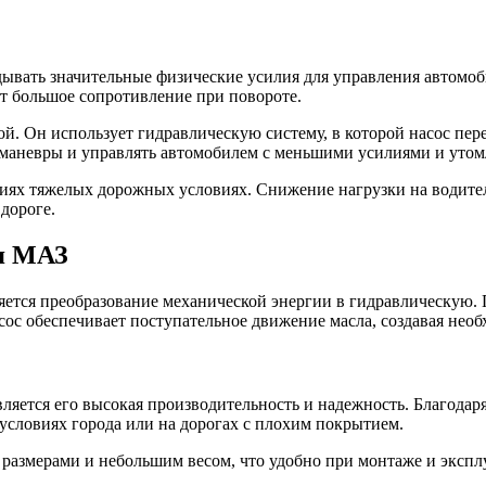
ывать значительные физические усилия для управления автомоби
ет большое сопротивление при повороте.
й. Он использует гидравлическую систему, в которой насос пер
ь маневры и управлять автомобилем с меньшими усилиями и уто
виях тяжелых дорожных условиях. Снижение нагрузки на водите
дороге.
ля МАЗ
ся преобразование механической энергии в гидравлическую. Пр
с обеспечивает поступательное движение масла, создавая необх
яется его высокая производительность и надежность. Благодаря
условиях города или на дорогах с плохим покрытием.
 размерами и небольшим весом, что удобно при монтаже и эксп
.