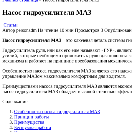
Насос гидроусилителя МАЗ
Статьи
Автор
personadm
На чтение
10 мин
Просмотров
3
Опубликован
Насос гидроусилителя МАЗ
– это ключевая деталь системы г
Гидроусилитель руля, или как его еще называют «ГУР», являе
усилий, которые необходимо приложить к рулю для поворота к
механизма и работает на принципе преобразования механическ
Особенностью насоса гидроусилителя МАЗ является его надежно
управление МАЗом максимально комфортным для водителя.
Преимуществами насоса гидроусилителя МАЗ являются экономи
насос гидроусилителя МАЗ обладает высокой степенью эффектив
Содержание
Особенности насоса гидроусилителя МАЗ
Принцип работы
Преимущества
Бесшумная работа