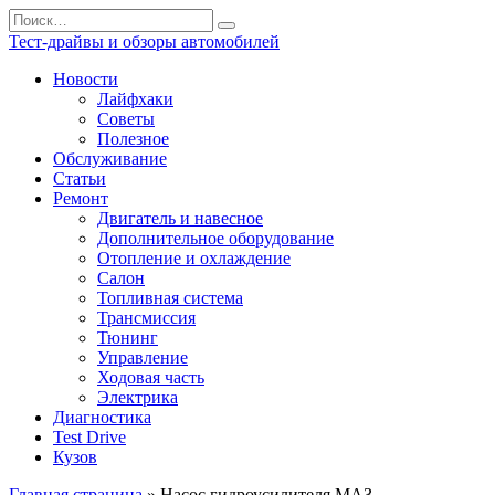
Перейти
Search
к
for:
Тест-драйвы и обзоры автомобилей
содержанию
Новости
Лайфхаки
Советы
Полезное
Обслуживание
Статьи
Ремонт
Двигатель и навесное
Дополнительное оборудование
Отопление и охлаждение
Салон
Топливная система
Трансмиссия
Тюнинг
Управление
Ходовая часть
Электрика
Диагностика
Test Drive
Кузов
Главная страница
»
Насос гидроусилителя МАЗ