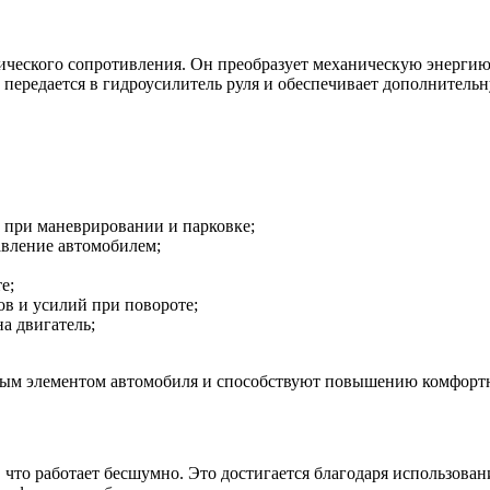
ческого сопротивления. Он преобразует механическую энергию 
е передается в гидроусилитель руля и обеспечивает дополнитель
о при маневрировании и парковке;
авление автомобилем;
е;
в и усилий при повороте;
а двигатель;
мым элементом автомобиля и способствуют повышению комфортн
, что работает бесшумно. Это достигается благодаря использов