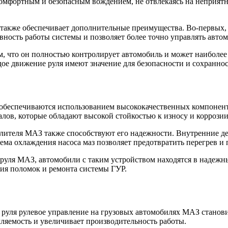
комфортным и безопасным вождением, не отвлекаясь на неприятн
0 также обеспечивает дополнительные преимущества. Во-первых,
вность работы системы и позволяет более точно управлять авто
м, что он полностью контролирует автомобиль и может наиболее
дое движение руля имеют значение для безопасности и сохраннос
 обеспечиваются использованием высококачественных компонент
лов, которые обладают высокой стойкостью к износу и коррозии
лителя МАЗ также способствуют его надежности. Внутренние д
тема охлаждения насоса маз позволяет предотвратить перегрев и
 руля МАЗ, автомобили с таким устройством находятся в надежн
ия поломок и ремонта системы ГУР.
 руля рулевое управление на грузовых автомобилях МАЗ станов
мляемость и увеличивает производительность работы.