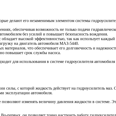
торые делают его незаменимым элементом системы гидроусилит
лениях, обеспечивая возможность не только подачи гидравлическ
автомобилем без усилий и повышает безопасность вождения.
обладает высокой эффективностью, так как использует каждый
агрузку на двигатель автомобиля МАЗ-5440.
х материалов, что обеспечивает его долговечность и надежност
нно повышает срок службы насоса.
дходит для использования в системе гидроусилителя автомобиля
и силы, с которой жидкость действует на гидроусилитель маз. 
ми эксплуатации автомобиля.
позволяют изменять величину давления жидкости в системе. Это
Во-первых, он позволяет точно настроить работу гидроусилител