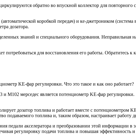
ециркулируются обратно во впускной коллектор для повторного
п (автоматической коробкой передач) и ке-джетроником (система
тра дозатора.
ределенных знаний и специального оборудования. Неправильная
жет потребоваться для восстановления его работы. Обратитесь 
циометр KE-фар регулировки. Что это такое и как оно работает?
3 и М102 мерседес является потенциометр KE-фар регулировки. 
тролирует дозатор топлива и работает вместе с потенциометром 
во подаваемого топлива и, таким образом, настраивает работу д
ния педали акселератора и преобразовании этой информации в э
спечивая регулировку подачи топлива и повышая эффективность и