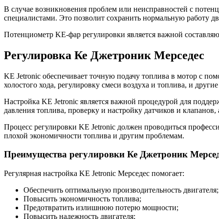
В случае возникновения проблем или неисправностей с потенц
специалистами. Это позволит сохранить нормальную работу д
Потенциометр KE-фар регулировки является важной составляющ
Регулировка Ке Джетроник Мерседес
KE Jetronic обеспечивает точную подачу топлива в мотор с по
холостого хода, регулировку смеси воздуха и топлива, и други
Настройка KE Jetronic является важной процедурой для поддер
давления топлива, проверку и настройку датчиков и клапанов,
Процесс регулировки KE Jetronic должен проводиться професс
плохой экономичности топлива и другим проблемам.
Преимущества регулировки Ке Джетроник Мерсед
Регулярная настройка KE Jetronic Мерседес помогает:
Обеспечить оптимальную производительность двигателя;
Повысить экономичность топлива;
Предотвратить излишнюю потерю мощности;
Повысить надежность двигателя;