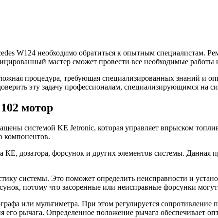
cedes W124 необходимо обратиться к опытным специалистам. Рем
фицированный мастер сможет провести все необходимые работы 
 сложная процедура, требующая специализированных знаний и оп
доверить эту задачу профессионалам, специализирующимся на сис
102 мотор
щены системой KE Jetronic, которая управляет впрыском топлив
о компонентов.
КЕ, дозатора, форсунок и других элементов системы. Данная п
тику системы. Это поможет определить неисправности и устан
сунок, потому что засоренные или неисправные форсунки могут
рафа или мультиметра. При этом регулируется сопротивление п
я его рычага. Определенное положение рычага обеспечивает оп