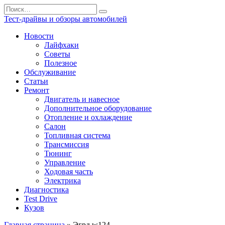
Перейти
Search
к
for:
Тест-драйвы и обзоры автомобилей
содержанию
Новости
Лайфхаки
Советы
Полезное
Обслуживание
Статьи
Ремонт
Двигатель и навесное
Дополнительное оборудование
Отопление и охлаждение
Салон
Топливная система
Трансмиссия
Тюнинг
Управление
Ходовая часть
Электрика
Диагностика
Test Drive
Кузов
Главная страница
»
Эгрд w124