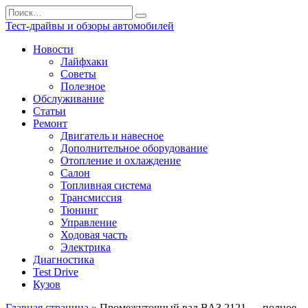
Перейти
Search
к
for:
Тест-драйвы и обзоры автомобилей
содержанию
Новости
Лайфхаки
Советы
Полезное
Обслуживание
Статьи
Ремонт
Двигатель и навесное
Дополнительное оборудование
Отопление и охлаждение
Салон
Топливная система
Трансмиссия
Тюнинг
Управление
Ходовая часть
Электрика
Диагностика
Test Drive
Кузов
Главная страница
»
Промежуточный вал ВАЗ 2121 — полное