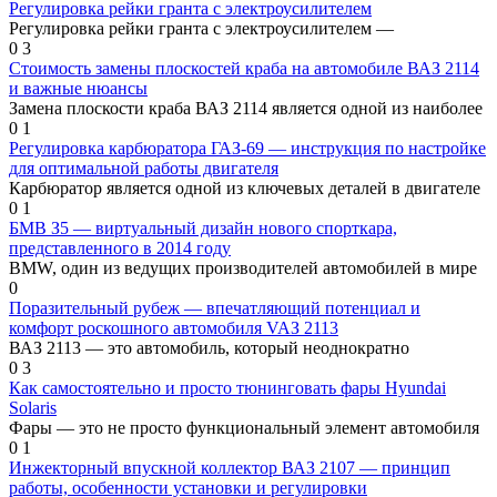
Регулировка рейки гранта с электроусилителем
Регулировка рейки гранта с электроусилителем —
0
3
Стоимость замены плоскостей краба на автомобиле ВАЗ 2114
и важные нюансы
Замена плоскости краба ВАЗ 2114 является одной из наиболее
0
1
Регулировка карбюратора ГАЗ-69 — инструкция по настройке
для оптимальной работы двигателя
Карбюратор является одной из ключевых деталей в двигателе
0
1
БМВ З5 — виртуальный дизайн нового спорткара,
представленного в 2014 году
BMW, один из ведущих производителей автомобилей в мире
0
Поразительный рубеж — впечатляющий потенциал и
комфорт роскошного автомобиля VAЗ 2113
ВАЗ 2113 — это автомобиль, который неоднократно
0
3
Как самостоятельно и просто тюнинговать фары Hyundai
Solaris
Фары — это не просто функциональный элемент автомобиля
0
1
Инжекторный впускной коллектор ВАЗ 2107 — принцип
работы, особенности установки и регулировки