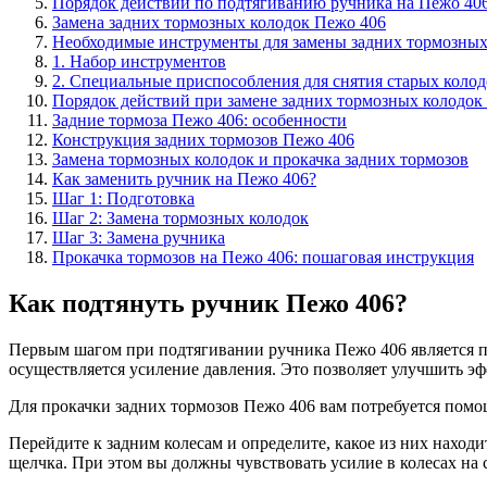
Порядок действий по подтягиванию ручника на Пежо 40
Замена задних тормозных колодок Пежо 406
Необходимые инструменты для замены задних тормозных
1. Набор инструментов
2. Специальные приспособления для снятия старых колод
Порядок действий при замене задних тормозных колодок
Задние тормоза Пежо 406: особенности
Конструкция задних тормозов Пежо 406
Замена тормозных колодок и прокачка задних тормозов
Как заменить ручник на Пежо 406?
Шаг 1: Подготовка
Шаг 2: Замена тормозных колодок
Шаг 3: Замена ручника
Прокачка тормозов на Пежо 406: пошаговая инструкция
Как подтянуть ручник Пежо 406?
Первым шагом при подтягивании ручника Пежо 406 является пр
осуществляется усиление давления. Это позволяет улучшить эф
Для прокачки задних тормозов Пежо 406 вам потребуется помощн
Перейдите к задним колесам и определите, какое из них наход
щелчка. При этом вы должны чувствовать усилие в колесах на с