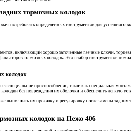
задних тормозных колодок
 может потребовать определенных инструментов для успешного 
ментов, включающий хорошо заточенные гаечные ключи, торцевы
 фиксаторов тормозных колодок. Этот набор инструментов помо
ых колодок
ься специальное приспособление, такое как специальная монтаж
е колодки без повреждения их оболочки и обеспечить легкую ус
также выполнить их прокачку и регулировку после замены задни
ормозных колодок на Пежо 406
иль припаркован на ровной и устойчивой поверхности. Подними