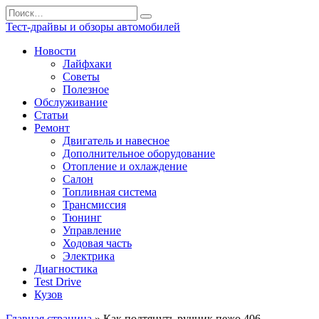
Перейти
Search
к
for:
Тест-драйвы и обзоры автомобилей
содержанию
Новости
Лайфхаки
Советы
Полезное
Обслуживание
Статьи
Ремонт
Двигатель и навесное
Дополнительное оборудование
Отопление и охлаждение
Салон
Топливная система
Трансмиссия
Тюнинг
Управление
Ходовая часть
Электрика
Диагностика
Test Drive
Кузов
Главная страница
»
Как подтянуть ручник пежо 406