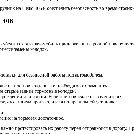
ручник на Пежо 406 и обеспечить безопасность во время стоянк
 406
 убедиться, что автомобиль припаркован на ровной поверхност
оцессе замены колодок.
дставки для безопасной работы под автомобилем.
ошены или повреждены, то необходимо их заменить.
е старые задние тормозные колодки.
вреждений или износа. Если они повреждены, замените их.
ледуя указаниям производителя по правильной установке.
и.
ление на тормозах достаточное.
ажно протестировать их работу перед отправкойся в дорогу. Про
ля диагностики и ремонта.