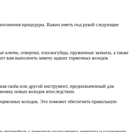
выполнения процедуры. Важно иметь под рукой следующие
е ключи, отвертки, плоскогубцы, пружинные захваты, а также
жет вам выполнить замену задних тормозных колодок
ная скоба или другой инструмент, предназначенный для
тановку новых колодок впоследствии.
х тормозных колодок. Это поможет обеспечить правильную
те автомобиль с помощью подходящего домкрата и установите