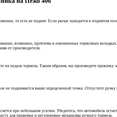
ника на Пежо 406
ожении, то есть не поднят. Если рычаг находится в поднятом п
ивании, возможно, проблема в изношенных тормозных колодках. 
циям от производителя.
е на педаль тормоза. Таким образом, вы произведете прокачку 
 он не поднимается выше определенной точки. Отпустите ручку и
вигается при небольшом усилии. Убедитесь, что автомобиль ост
листу для проверки и регулировки механизма ручного тормоза.