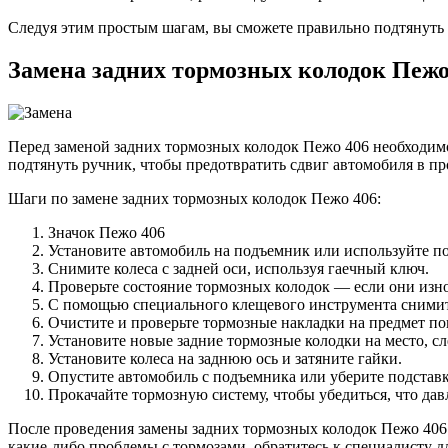
Следуя этим простым шагам, вы сможете правильно подтянуть 
Замена задних тормозных колодок Пежо
Перед заменой задних тормозных колодок Пежо 406 необходимо
подтянуть ручник, чтобы предотвратить сдвиг автомобиля в пр
Шаги по замене задних тормозных колодок Пежо 406:
Значок Пежо 406
Установите автомобиль на подъемник или используйте по
Снимите колеса с задней оси, используя гаечный ключ.
Проверьте состояние тормозных колодок — если они изн
С помощью специального клещевого инструмента снимит
Очистите и проверьте тормозные накладки на предмет по
Установите новые задние тормозные колодки на место, с
Установите колеса на заднюю ось и затяните гайки.
Опустите автомобиль с подъемника или уберите подставк
Прокачайте тормозную систему, чтобы убедиться, что дав
После проведения замены задних тормозных колодок Пежо 406 в
какие-либо проблемы с тормозами, обратитесь к специалисту д