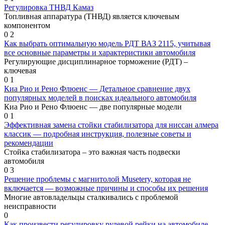
Регулировка ТНВД Камаз
Топливная аппаратура (ТНВД) является ключевым
компонентом
0
2
Как выбрать оптимальную модель РДТ ВАЗ 2115, учитывая
все основные параметры и характеристики автомобиля
Регулирующие дисциплинарное торможение (РДТ) –
ключевая
0
1
Киа Рио и Рено Флюенс — Детальное сравнение двух
популярных моделей в поисках идеального автомобиля
Киа Рио и Рено Флюенс — две популярные модели
0
1
Эффективная замена стойки стабилизатора для ниссан алмера
классик — подробная инструкция, полезные советы и
рекомендации
Стойка стабилизатора – это важная часть подвески
автомобиля
0
3
Решение проблемы с магнитолой Musetery, которая не
включается — возможные причины и способы их решения
Многие автовладельцы сталкивались с проблемой
неисправности
0
Как произвести регулировку рулевой рейки на автомобиле