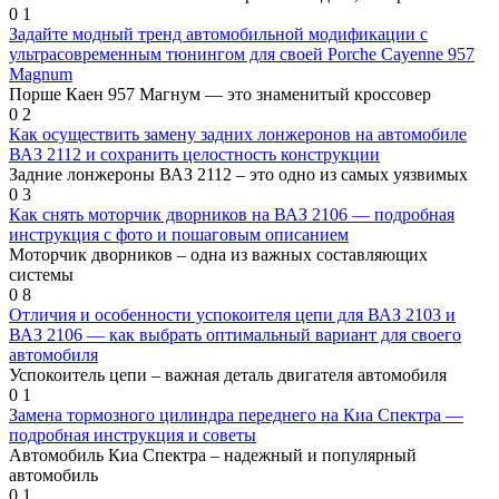
0
1
Задайте модный тренд автомобильной модификации с
ультрасовременным тюнингом для своей Porche Cayenne 957
Magnum
Порше Каен 957 Магнум — это знаменитый кроссовер
0
2
Как осуществить замену задних лонжеронов на автомобиле
ВАЗ 2112 и сохранить целостность конструкции
Задние лонжероны ВАЗ 2112 – это одно из самых уязвимых
0
3
Как снять моторчик дворников на ВАЗ 2106 — подробная
инструкция с фото и пошаговым описанием
Моторчик дворников – одна из важных составляющих
системы
0
8
Отличия и особенности успокоителя цепи для ВАЗ 2103 и
ВАЗ 2106 — как выбрать оптимальный вариант для своего
автомобиля
Успокоитель цепи – важная деталь двигателя автомобиля
0
1
Замена тормозного цилиндра переднего на Киа Спектра —
подробная инструкция и советы
Автомобиль Киа Спектра – надежный и популярный
автомобиль
0
1