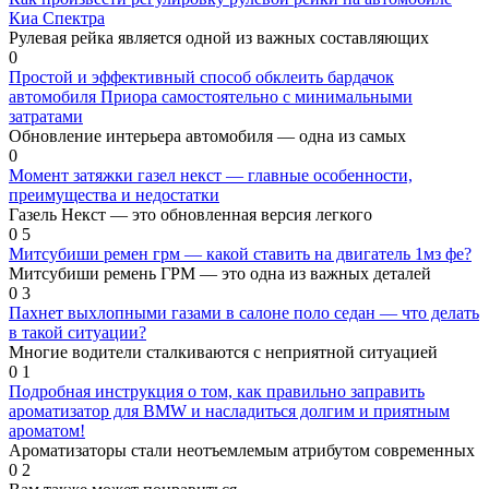
Киа Спектра
Рулевая рейка является одной из важных составляющих
0
Простой и эффективный способ обклеить бардачок
автомобиля Приора самостоятельно с минимальными
затратами
Обновление интерьера автомобиля — одна из самых
0
Момент затяжки газел некст — главные особенности,
преимущества и недостатки
Газель Некст — это обновленная версия легкого
0
5
Митсубиши ремен грм — какой ставить на двигатель 1мз фе?
Митсубиши ремень ГРМ — это одна из важных деталей
0
3
Пахнет выхлопными газами в салоне поло седан — что делать
в такой ситуации?
Многие водители сталкиваются с неприятной ситуацией
0
1
Подробная инструкция о том, как правильно заправить
ароматизатор для BMW и насладиться долгим и приятным
ароматом!
Ароматизаторы стали неотъемлемым атрибутом современных
0
2