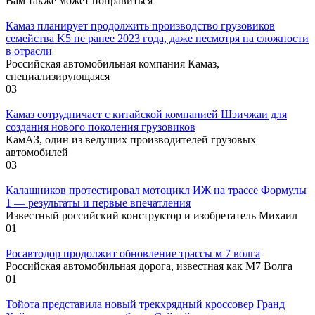
Вам также может понравиться
Камаз планирует продолжить производство грузовиков
семейства K5 не ранее 2023 года, даже несмотря на сложности
в отрасли
Российская автомобильная компания Камаз,
специализирующаяся
0
3
Камаз сотрудничает с китайской компанией Шэичжаи для
создания нового поколения грузовиков
КамАЗ, один из ведущих производителей грузовых
автомобилей
0
3
Калашников протестировал мотоцикл ИЖ на трассе Формулы
1 — результаты и первые впечатления
Известный российский конструктор и изобретатель Михаил
0
1
Росавтодор продолжит обновление трассы м 7 волга
Российская автомобильная дорога, известная как М7 Волга
0
1
Тойота представила новый трекхрядный кроссовер Гранд