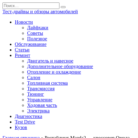
Перейти
Search
к
for:
Тест-драйвы и обзоры автомобилей
содержанию
Новости
Лайфхаки
Советы
Полезное
Обслуживание
Статьи
Ремонт
Двигатель и навесное
Дополнительное оборудование
Отопление и охлаждение
Салон
Топливная система
Трансмиссия
Тюнинг
Управление
Ходовая часть
Электрика
Диагностика
Test Drive
Кузов
Главная страница
»
Рестайлинг Mazda2 — кроссовер Омода