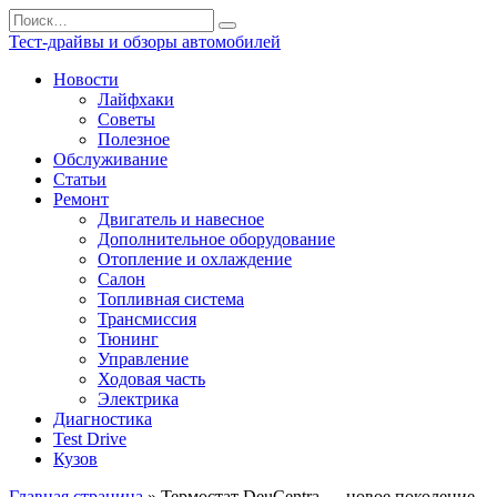
Перейти
Search
к
for:
Тест-драйвы и обзоры автомобилей
содержанию
Новости
Лайфхаки
Советы
Полезное
Обслуживание
Статьи
Ремонт
Двигатель и навесное
Дополнительное оборудование
Отопление и охлаждение
Салон
Топливная система
Трансмиссия
Тюнинг
Управление
Ходовая часть
Электрика
Диагностика
Test Drive
Кузов
Главная страница
»
Термостат DeuCentra — новое поколение