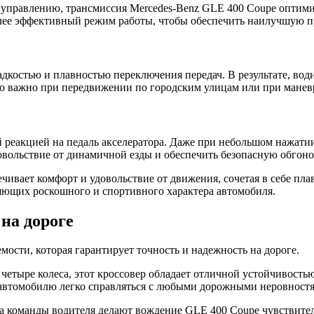
 управлению, трансмиссия Mercedes-Benz GLE 400 Coupe оптимиз
лее эффективный режим работы, чтобы обеспечить наилучшую п
адкостью и плавностью переключения передач. В результате, во
о важно при передвижении по городским улицам или при маневр
 реакцией на педаль акселератора. Даже при небольшом нажатии
овольствие от динамичной езды и обеспечить безопасную обгон
ечивает комфорт и удовольствие от движения, сочетая в себе п
ляющих роскошного и спортивного характера автомобиля.
на дороге
ости, которая гарантирует точность и надежность на дороге.
четыре колеса, этот кроссовер обладает отличной устойчивостью
автомобилю легко справляться с любыми дорожными неровност
 на команды водителя делают вождение GLE 400 Coupe чувствите