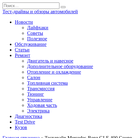
Перейти
Search
к
for:
Тест-драйвы и обзоры автомобилей
содержанию
Новости
Лайфхаки
Советы
Полезное
Обслуживание
Статьи
Ремонт
Двигатель и навесное
Дополнительное оборудование
Отопление и охлаждение
Салон
Топливная система
Трансмиссия
Тюнинг
Управление
Ходовая часть
Электрика
Диагностика
Test Drive
Кузов
Главная страница
»
Тестдрайв Mercedes-Benz GLE 400 Coupe — 