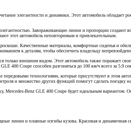
сочетание элегантности и динамики. Этот автомобиль обладает
 элегантностью. Завораживающие линии и пропорции создают в
лают этот автомобиль неповторимым и привлекательным.
роскоши. Качественные материалы, комфортные сиденья и обили
иманием к деталям, чтобы обеспечить владельцу непревзойденн
ся только внешним видом. Этот автомобиль также поражает св
E 400 Coupe способен разгоняться до 100 км/ч всего за 5.9 сек
 передовыми технологиями, которые присутствуют в этом автом
контроля и множество других функций помогут сделать поездку 
ку, Mercedes-Benz GLE 400 Coupe будет идеальным вариантом. О
о мощные линии и плавные изгибы кузова. Красивая и динамичная