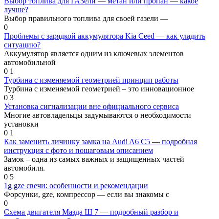
Выбор топлива для ГАЗели — метан или пропан — какое
лучше?
Выбор правильного топлива для своей газели —
0
Проблемы с зарядкой аккумулятора Kia Ceed — как уладить
ситуацию?
Аккумулятор является одним из ключевых элементов
автомобильной
0
1
Турбина с изменяемой геометрией принцип работы
Турбина с изменяемой геометрией – это инновационное
0
3
Установка сигнализации вне официального сервиса
Многие автовладельцы задумываются о необходимости
установки
0
1
Как заменить личинку замка на Audi A6 C5 — подробная
инструкция с фото и пошаговым описанием
Замок – одна из самых важных и защищенных частей
автомобиля.
0
5
1g gze свечи: особенности и рекомендации
Форсунки, gze, компрессор — если вы знакомы с
0
Схема двигателя Мазда Ш 7 — подробный разбор и