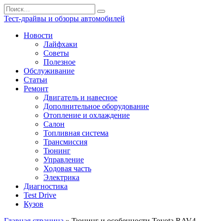
Перейти
Search
к
for:
Тест-драйвы и обзоры автомобилей
содержанию
Новости
Лайфхаки
Советы
Полезное
Обслуживание
Статьи
Ремонт
Двигатель и навесное
Дополнительное оборудование
Отопление и охлаждение
Салон
Топливная система
Трансмиссия
Тюнинг
Управление
Ходовая часть
Электрика
Диагностика
Test Drive
Кузов
Главная страница
»
Тюнинг и особенности Toyota RAV4