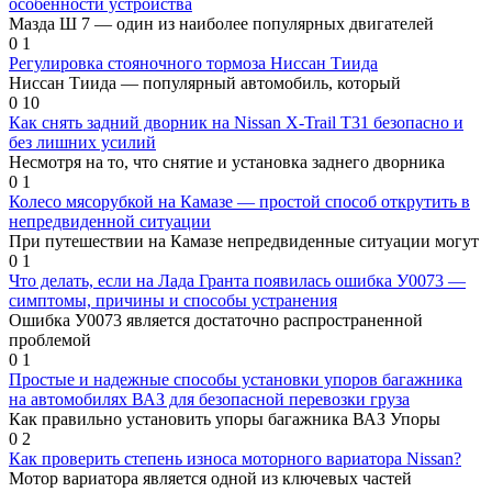
особенности устройства
Мазда Ш 7 — один из наиболее популярных двигателей
0
1
Регулировка стояночного тормоза Ниссан Тиида
Ниссан Тиида — популярный автомобиль, который
0
10
Как снять задний дворник на Nissan X-Trail T31 безопасно и
без лишних усилий
Несмотря на то, что снятие и установка заднего дворника
0
1
Колесо мясорубкой на Камазе — простой способ открутить в
непредвиденной ситуации
При путешествии на Камазе непредвиденные ситуации могут
0
1
Что делать, если на Лада Гранта появилась ошибка У0073 —
симптомы, причины и способы устранения
Ошибка У0073 является достаточно распространенной
проблемой
0
1
Простые и надежные способы установки упоров багажника
на автомобилях ВАЗ для безопасной перевозки груза
Как правильно установить упоры багажника ВАЗ Упоры
0
2
Как проверить степень износа моторного вариатора Nissan?
Мотор вариатора является одной из ключевых частей