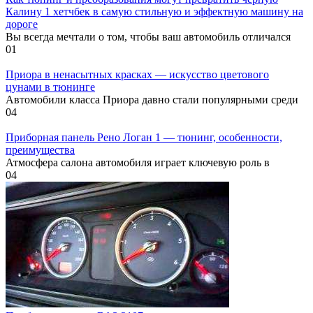
Калину 1 хетчбек в самую стильную и эффектную машину на
дороге
Вы всегда мечтали о том, чтобы ваш автомобиль отличался
0
1
Приора в ненасытных красках — искусство цветового
цунами в тюнинге
Автомобили класса Приора давно стали популярными среди
0
4
Приборная панель Рено Логан 1 — тюнинг, особенности,
преимущества
Атмосфера салона автомобиля играет ключевую роль в
0
4