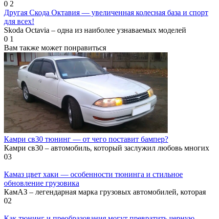
0
2
Другая Скода Октавия — увеличенная колесная база и спорт
для всех!
Skoda Octavia – одна из наиболее узнаваемых моделей
0
1
Вам также может понравиться
Камри св30 тюнинг — от чего поставит бампер?
Камри св30 – автомобиль, который заслужил любовь многих
0
3
Камаз цвет хаки — особенности тюнинга и стильное
обновление грузовика
КамАЗ – легендарная марка грузовых автомобилей, которая
0
2
Как тюнинг и преобразования могут превратить черную