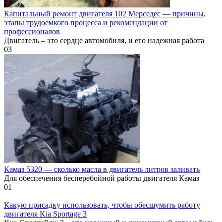
Капитальный ремонт двигателя 102 Мерседес — причины,
этапы трудоемкого процесса и рекомендации от
профессионалов
Двигатель – это сердце автомобиля, и его надежная работа
0
3
Камаз 5320 — сколько масла в двигатель литров заливать
Для обеспечения бесперебойной работы двигателя Камаз
0
1
Какую присадку использовать, чтобы обесшумить работу
двигателя Kia Sportage 3