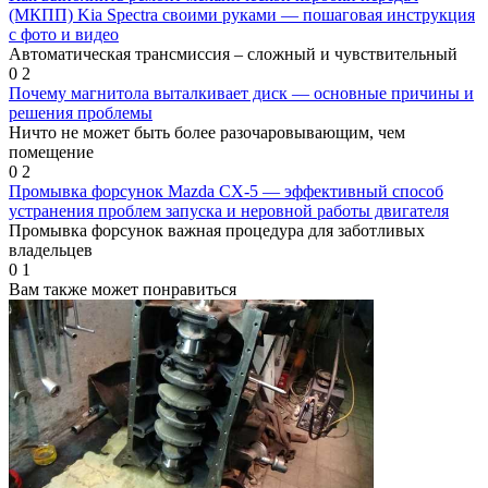
(МКПП) Kia Spectra своими руками — пошаговая инструкция
с фото и видео
Автоматическая трансмиссия – сложный и чувствительный
0
2
Почему магнитола выталкивает диск — основные причины и
решения проблемы
Ничто не может быть более разочаровывающим, чем
помещение
0
2
Промывка форсунок Mazda CX-5 — эффективный способ
устранения проблем запуска и неровной работы двигателя
Промывка форсунок важная процедура для заботливых
владельцев
0
1
Вам также может понравиться