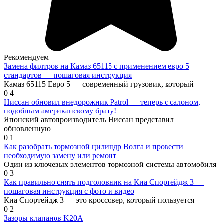
Рекомендуем
Замена филтров на Камаз 65115 с применением евро 5
стандартов — пошаговая инструкция
Камаз 65115 Евро 5 — современный грузовик, который
0
4
Ниссан обновил внедорожник Patrol — теперь с салоном,
подобным американскому брату!
Японский автопроизводитель Ниссан представил
обновленную
0
1
Как разобрать тормозной цилиндр Волга и провести
необходимую замену или ремонт
Один из ключевых элементов тормозной системы автомобиля
0
3
Как правильно снять подголовник на Киа Спортейдж 3 —
пошаговая инструкция с фото и видео
Киа Спортейдж 3 — это кроссовер, который пользуется
0
2
Зазоры клапанов K20А