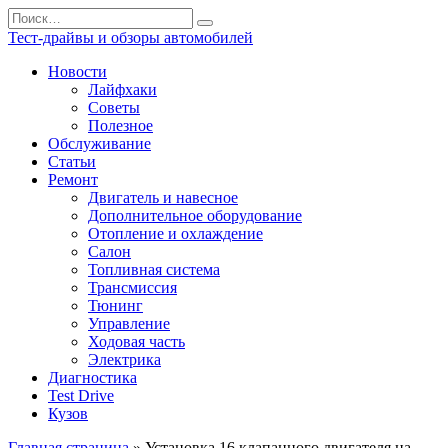
Перейти
Search
к
for:
Тест-драйвы и обзоры автомобилей
содержанию
Новости
Лайфхаки
Советы
Полезное
Обслуживание
Статьи
Ремонт
Двигатель и навесное
Дополнительное оборудование
Отопление и охлаждение
Салон
Топливная система
Трансмиссия
Тюнинг
Управление
Ходовая часть
Электрика
Диагностика
Test Drive
Кузов
Главная страница
»
Установка 16 клапанного двигателя на