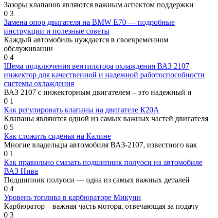
Зазоры клапанов являются важным аспектом поддержки
0
3
Замена опор двигателя на BMW Е70 — подробные
инструкции и полезные советы
Каждый автомобиль нуждается в своевременном
обслуживании
0
4
Шема подключения вентилятора охлаждения ВАЗ 2107
инжектор для качественной и надежной работоспособности
системы охлаждения
ВАЗ 2107 с инжекторным двигателем – это надежный и
0
1
Как регулировать клапаны на двигателе К20А
Клапаны являются одной из самых важных частей двигателя
0
5
Как сложить сиденья на Калине
Многие владельцы автомобиля ВАЗ-2107, известного как
0
1
Как правильно смазать подшипник полуоси на автомобиле
ВАЗ Нива
Подшипник полуоси — одна из самых важных деталей
0
4
Уровень топлива в карбюраторе Микуни
Карбюратор – важная часть мотора, отвечающая за подачу
0
3