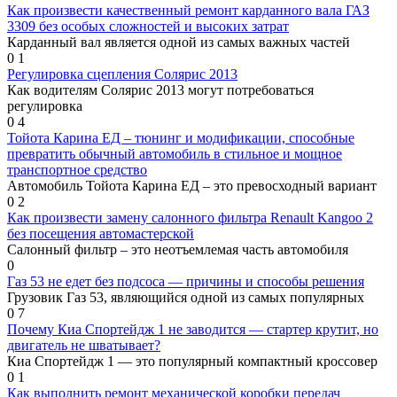
Как произвести качественный ремонт карданного вала ГАЗ
3309 без особых сложностей и высоких затрат
Карданный вал является одной из самых важных частей
0
1
Регулировка сцепления Солярис 2013
Как водителям Солярис 2013 могут потребоваться
регулировка
0
4
Тойота Карина ЕД – тюнинг и модификации, способные
превратить обычный автомобиль в стильное и мощное
транспортное средство
Автомобиль Тойота Карина ЕД – это превосходный вариант
0
2
Как произвести замену салонного фильтра Renault Kangoo 2
без посещения автомастерской
Салонный фильтр – это неотъемлемая часть автомобиля
0
Газ 53 не едет без подсоса — причины и способы решения
Грузовик Газ 53, являющийся одной из самых популярных
0
7
Почему Киа Спортейдж 1 не заводится — стартер крутит, но
двигатель не шватывает?
Киа Спортейдж 1 — это популярный компактный кроссовер
0
1
Как выполнить ремонт механической коробки передач