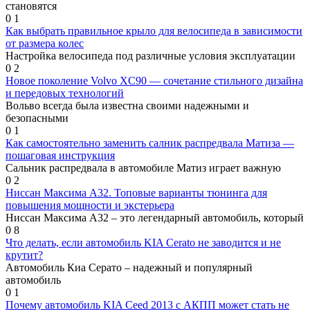
становятся
0
1
Как выбрать правильное крыло для велосипеда в зависимости
от размера колес
Настройка велосипеда под различные условия эксплуатации
0
2
Новое поколение Volvo XC90 — сочетание стильного дизайна
и передовых технологий
Вольво всегда была известна своими надежными и
безопасными
0
1
Как самостоятельно заменить салник распредвала Матиза —
пошаговая инструкция
Сальник распредвала в автомобиле Матиз играет важную
0
2
Ниссан Максима А32. Топовые варианты тюнинга для
повышения мощности и экстерьера
Ниссан Максима А32 – это легендарный автомобиль, который
0
8
Что делать, если автомобиль KIA Cerato не заводится и не
крутит?
Автомобиль Киа Серато – надежный и популярный
автомобиль
0
1
Почему автомобиль KIA Ceed 2013 с АКПП может стать не