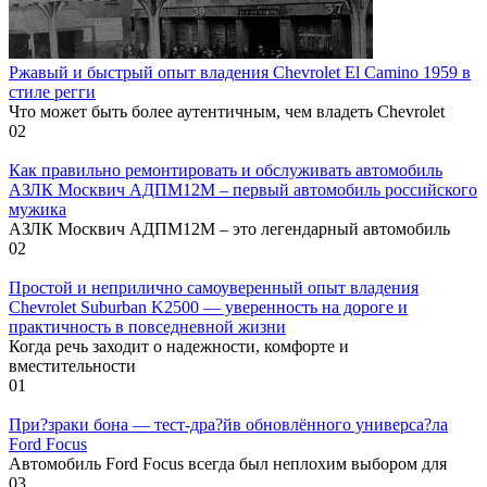
Ржавый и быстрый опыт владения Chevrolet El Camino 1959 в
стиле регги
Что может быть более аутентичным, чем владеть Chevrolet
0
2
Как правильно ремонтировать и обслуживать автомобиль
АЗЛК Москвич АДПМ12М – первый автомобиль российского
мужика
АЗЛК Москвич АДПМ12М – это легендарный автомобиль
0
2
Простой и неприлично самоуверенный опыт владения
Chevrolet Suburban K2500 — уверенность на дороге и
практичность в повседневной жизни
Когда речь заходит о надежности, комфорте и
вместительности
0
1
При?зраки бона — тест-дра?йв обновлённого универса?ла
Ford Focus
Автомобиль Ford Focus всегда был неплохим выбором для
0
3