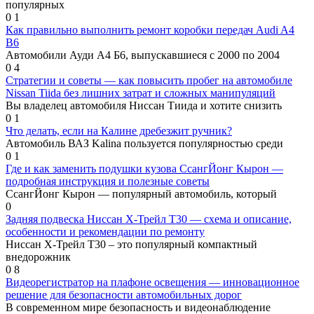
популярных
0
1
Как правильно выполнить ремонт коробки передач Audi A4
B6
Автомобили Ауди А4 Б6, выпускавшиеся с 2000 по 2004
0
4
Стратегии и советы — как повысить пробег на автомобиле
Nissan Tiida без лишних затрат и сложных манипуляций
Вы владелец автомобиля Ниссан Тиида и хотите снизить
0
1
Что делать, если на Калине дребезжит ручник?
Автомобиль ВАЗ Kalina пользуется популярностью среди
0
1
Где и как заменить подушки кузова СсангЙонг Кырон —
подробная инструкция и полезные советы
СсангЙонг Кырон — популярный автомобиль, который
0
Задняя подвеска Ниссан Х-Трейл Т30 — схема и описание,
особенности и рекомендации по ремонту
Ниссан Х-Трейл Т30 – это популярный компактный
внедорожник
0
8
Видеорегистратор на плафоне освещения — инновационное
решение для безопасности автомобильных дорог
В современном мире безопасность и видеонаблюдение