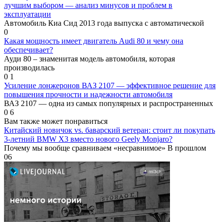
лучшим выбором — анализ минусов и проблем в
эксплуатации
Автомобиль Киа Сид 2013 года выпуска с автоматической
0
Какая мощность имеет двигатель Audi 80 и чему она
обеспечивает?
Ауди 80 – знаменитая модель автомобиля, которая
производилась
0
1
Усиление лонжеронов ВАЗ 2107 — эффективное решение для
повышения прочности и надежности автомобиля
ВАЗ 2107 — одна из самых популярных и распространенных
0
6
Вам также может понравиться
Китайский новичок vs. баварский ветеран: стоит ли покупать
3-летний BMW X3 вместо нового Geely Monjaro?
Почему мы вообще сравниваем «несравнимое» В прошлом
0
6