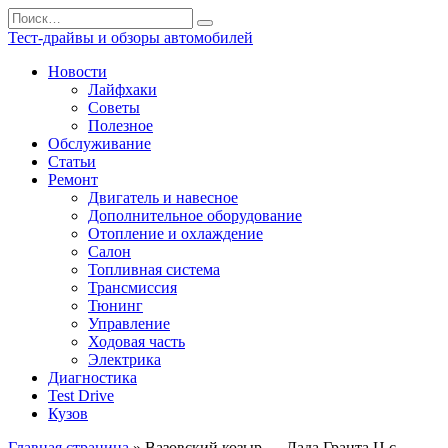
Перейти
Search
к
for:
Тест-драйвы и обзоры автомобилей
содержанию
Новости
Лайфхаки
Советы
Полезное
Обслуживание
Статьи
Ремонт
Двигатель и навесное
Дополнительное оборудование
Отопление и охлаждение
Салон
Топливная система
Трансмиссия
Тюнинг
Управление
Ходовая часть
Электрика
Диагностика
Test Drive
Кузов
Главная страница
»
Вазовский козыр — Лада Гранта Ц с