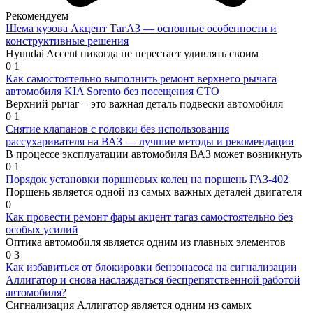
Рекомендуем
Шема кузова Акцент ТагАЗ — основные особенности и
конструктивные решения
Hyundai Accent никогда не перестает удивлять своим
0
1
Как самостоятельно выполнить ремонт верхнего рычага
автомобиля KIA Sorento без посещения СТО
Верхний рычаг – это важная деталь подвески автомобиля
0
1
Снятие клапанов с головки без использования
рассухаривателя на ВАЗ — лучшие методы и рекомендации
В процессе эксплуатации автомобиля ВАЗ может возникнуть
0
1
Порядок установки поршневых колец на поршень ГАЗ-402
Поршень является одной из самых важных деталей двигателя
0
Как провести ремонт фары акцент тагаз самостоятельно без
особых усилий
Оптика автомобиля является одним из главных элементов
0
3
Как избавиться от блокировки бензонасоса на сигнализации
Аллигатор и снова наслаждаться беспрепятственной работой
автомобиля?
Сигнализация Аллигатор является одним из самых