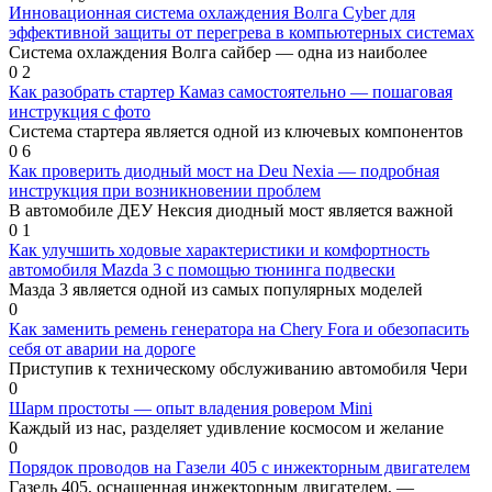
Инновационная система охлаждения Волга Cyber для
эффективной защиты от перегрева в компьютерных системах
Система охлаждения Волга сайбер — одна из наиболее
0
2
Как разобрать стартер Камаз самостоятельно — пошаговая
инструкция с фото
Система стартера является одной из ключевых компонентов
0
6
Как проверить диодный мост на Deu Nexia — подробная
инструкция при возникновении проблем
В автомобиле ДЕУ Нексия диодный мост является важной
0
1
Как улучшить ходовые характеристики и комфортность
автомобиля Mazda 3 с помощью тюнинга подвески
Мазда 3 является одной из самых популярных моделей
0
Как заменить ремень генератора на Chery Fora и обезопасить
себя от аварии на дороге
Приступив к техническому обслуживанию автомобиля Чери
0
Шарм простоты — опыт владения ровером Mini
Каждый из нас, разделяет удивление космосом и желание
0
Порядок проводов на Газели 405 с инжекторным двигателем
Газель 405, оснащенная инжекторным двигателем, —