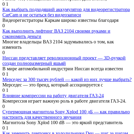
0
1
Как выбрать подходящий аккумулятор для видеорегистратора
CarCam и не остаться без видеозаписи
Видеорегистраторы Каркам широко известны благодаря
0
Как выполнить лифтинг ВАЗ 2104 своими руками и
сэкономить деньги
Многие владельцы ВАЗ 2104 задумывались о том, как
изменить
0
Ниссан представляет революционный проект — 3D-ручкой
создан полноразмерный яшьяй
В мире автомобильной индустрии Ниссан всегда известен
0
1
Мерседес за 300 тысяч рублей — какой из них лучше выбрать?
Мерседес — это бренд, который ассоциируется с
0
1
Влияние компрессии на работу двигателя ГАЗ-24
Компрессия играет важную роль в работе двигателя ГАЗ-24.
0
Супермощная магнитола Sony Xplod 100 дБ — как правильно
настроить для качественного звучания
Магнитола Sony Xplod 100 dB — это яркий представитель
0
1
Как заменить лампочку в холодильнике Deu — шаг за шагом