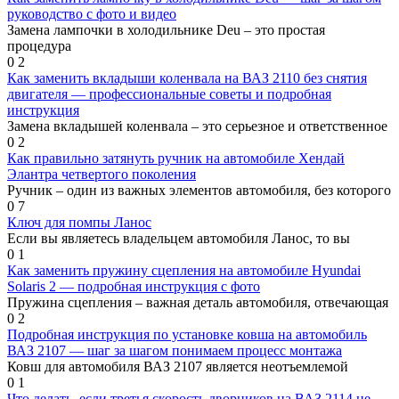
руководство с фото и видео
Замена лампочки в холодильнике Deu – это простая
процедура
0
2
Как заменить вкладыши коленвала на ВАЗ 2110 без снятия
двигателя — профессиональные советы и подробная
инструкция
Замена вкладышей коленвала – это серьезное и ответственное
0
2
Как правильно затянуть ручник на автомобиле Хендай
Элантра четвертого поколения
Ручник – один из важных элементов автомобиля, без которого
0
7
Ключ для помпы Ланос
Если вы являетесь владельцем автомобиля Ланос, то вы
0
1
Как заменить пружину сцепления на автомобиле Hyundai
Solaris 2 — подробная инструкция с фото
Пружина сцепления – важная деталь автомобиля, отвечающая
0
2
Подробная инструкция по установке ковша на автомобиль
ВАЗ 2107 — шаг за шагом понимаем процесс монтажа
Ковш для автомобиля ВАЗ 2107 является неотъемлемой
0
1
Что делать, если третья скорость дворников на ВАЗ 2114 не