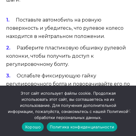
Поставьте автомобиль на ровную
поверхность и убедитесь, что рулевое колесо
находится в нейтральном положении.
Разберите пластиковую обшивку рулевой
колонки, чтобы получить доступ к
регулировочному болту.
Ослабьте фиксирующую гайку
регулировочного болта и поворачивайте его по
часовой стрелке или против часовой стрелки,
Этот сайт использует файлы cookie. Продолжая
использовать этот сайт, вы соглашаетесь на их
чтобы устранить люфт.
использование. Для получения дополнительной
информации, пожалуйста, ознакомьтесь с нашей Политикой
После регулировки затяните
обработки персональных данных.
фиксирующую гайку регулировочного болта и
Хорошо
Политика конфиденциальности
убедитесь, что рулевая колонка не имеет